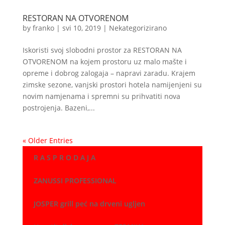
RESTORAN NA OTVORENOM
by
franko
|
svi 10, 2019
|
Nekategorizirano
Iskoristi svoj slobodni prostor za RESTORAN NA
OTVORENOM na kojem prostoru uz malo mašte i
opreme i dobrog zalogaja – napravi zaradu. Krajem
zimske sezone, vanjski prostori hotela namijenjeni su
novim namjenama i spremni su prihvatiti nova
postrojenja. Bazeni,...
« Older Entries
R A S P R O D A J A
ZANUSSI PROFESSIONAL
JOSPER grill peć na drveni ugljen