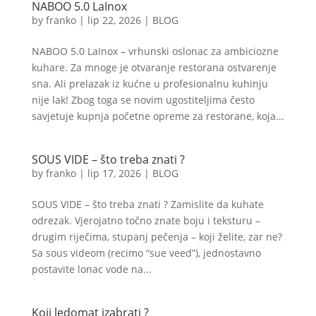
NABOO 5.0 LaInox
by
franko
|
lip 22, 2026
|
BLOG
NABOO 5.0 LaInox – vrhunski oslonac za ambiciozne
kuhare. Za mnoge je otvaranje restorana ostvarenje
sna. Ali prelazak iz kućne u profesionalnu kuhinju
nije lak! Zbog toga se novim ugostiteljima često
savjetuje kupnja početne opreme za restorane, koja...
SOUS VIDE – što treba znati ?
by
franko
|
lip 17, 2026
|
BLOG
SOUS VIDE – što treba znati ? Zamislite da kuhate
odrezak. Vjerojatno točno znate boju i teksturu –
drugim riječima, stupanj pečenja – koji želite, zar ne?
Sa sous videom (recimo “sue veed”), jednostavno
postavite lonac vode na...
Koji ledomat izabrati ?