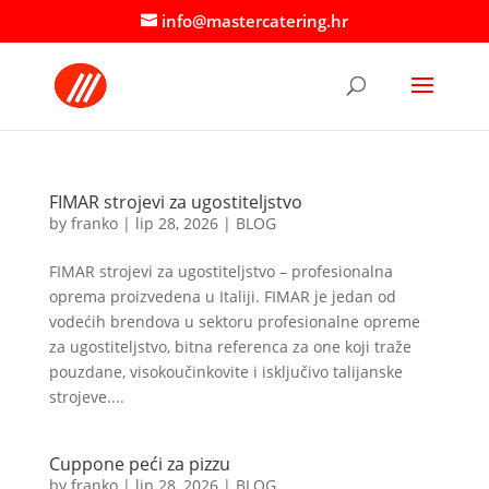
info@mastercatering.hr
FIMAR strojevi za ugostiteljstvo
by
franko
|
lip 28, 2026
|
BLOG
FIMAR strojevi za ugostiteljstvo – profesionalna
oprema proizvedena u Italiji. FIMAR je jedan od
vodećih brendova u sektoru profesionalne opreme
za ugostiteljstvo, bitna referenca za one koji traže
pouzdane, visokoučinkovite i isključivo talijanske
strojeve....
Cuppone peći za pizzu
by
franko
|
lip 28, 2026
|
BLOG