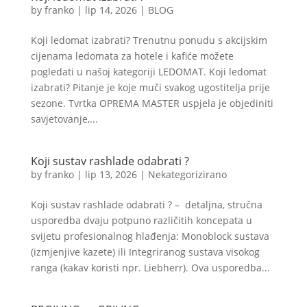
by
franko
|
lip 14, 2026
|
BLOG
Koji ledomat izabrati? Trenutnu ponudu s akcijskim
cijenama ledomata za hotele i kafiće možete
pogledati u našoj kategoriji LEDOMAT. Koji ledomat
izabrati? Pitanje je koje muči svakog ugostitelja prije
sezone. Tvrtka OPREMA MASTER uspjela je objediniti
savjetovanje,...
Koji sustav rashlade odabrati ?
by
franko
|
lip 13, 2026
|
Nekategorizirano
Koji sustav rashlade odabrati ? – detaljna, stručna
usporedba dvaju potpuno različitih koncepata u
svijetu profesionalnog hlađenja: Monoblock sustava
(izmjenjive kazete) ili Integriranog sustava visokog
ranga (kakav koristi npr. Liebherr). Ova usporedba...