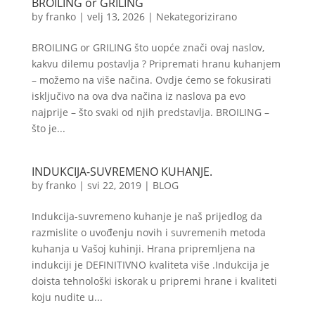
BROILING or GRILING
by
franko
|
velj 13, 2026
|
Nekategorizirano
BROILING or GRILING što uopće znači ovaj naslov,
kakvu dilemu postavlja ? Pripremati hranu kuhanjem
– možemo na više načina. Ovdje ćemo se fokusirati
isključivo na ova dva načina iz naslova pa evo
najprije – što svaki od njih predstavlja. BROILING –
što je...
INDUKCIJA-SUVREMENO KUHANJE.
by
franko
|
svi 22, 2019
|
BLOG
Indukcija-suvremeno kuhanje je naš prijedlog da
razmislite o uvođenju novih i suvremenih metoda
kuhanja u Vašoj kuhinji. Hrana pripremljena na
indukciji je DEFINITIVNO kvaliteta više .Indukcija je
doista tehnološki iskorak u pripremi hrane i kvaliteti
koju nudite u...