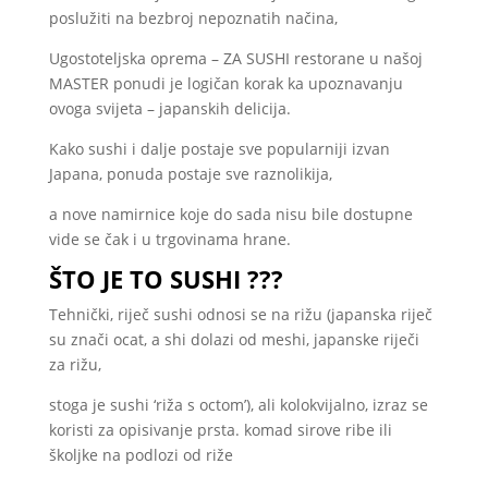
poslužiti na bezbroj nepoznatih načina,
Ugostoteljska oprema – ZA SUSHI restorane u našoj
MASTER ponudi je logičan korak ka upoznavanju
ovoga svijeta – japanskih delicija.
Kako sushi i dalje postaje sve popularniji izvan
Japana, ponuda postaje sve raznolikija,
a nove namirnice koje do sada nisu bile dostupne
vide se čak i u trgovinama hrane.
ŠTO JE TO SUSHI ???
Tehnički, riječ sushi odnosi se na rižu (japanska riječ
su znači ocat, a shi dolazi od meshi, japanske riječi
za rižu,
stoga je sushi ‘riža s octom’), ali kolokvijalno, izraz se
koristi za opisivanje prsta. komad sirove ribe ili
školjke na podlozi od riže