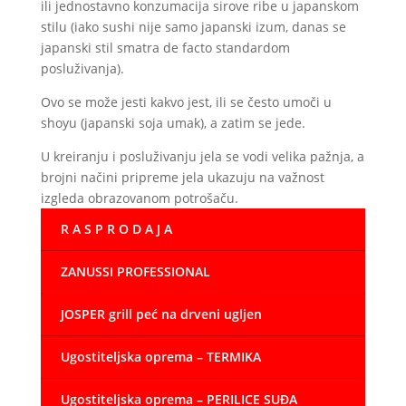
ili jednostavno konzumacija sirove ribe u japanskom
stilu (iako sushi nije samo japanski izum, danas se
japanski stil smatra de facto standardom
posluživanja).
Ovo se može jesti kakvo jest, ili se često umoči u
shoyu (japanski soja umak), a zatim se jede.
U kreiranju i posluživanju jela se vodi velika pažnja, a
brojni načini pripreme jela ukazuju na važnost
izgleda obrazovanom potrošaču.
R A S P R O D A J A
ZANUSSI PROFESSIONAL
JOSPER grill peć na drveni ugljen
Ugostiteljska oprema – TERMIKA
Ugostiteljska oprema – PERILICE SUĐA