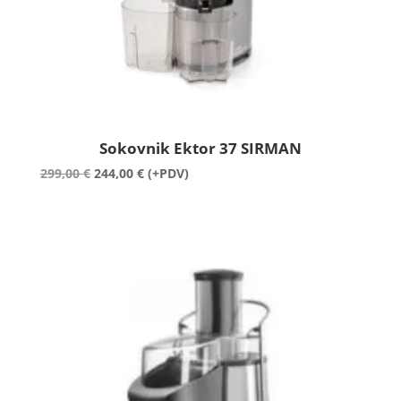
Sokovnik Ektor 37 SIRMAN
Izvorna
Trenutna
299,00
€
244,00
€
(+PDV)
cijena
cijena
bila
je:
je:
244,00 €.
299,00 €.