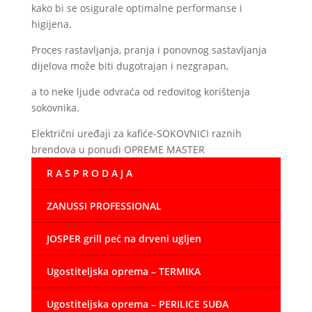
kako bi se osigurale optimalne performanse i
higijena.
Proces rastavljanja, pranja i ponovnog sastavljanja
dijelova može biti dugotrajan i nezgrapan,
a to neke ljude odvraća od redovitog korištenja
sokovnika.
Električni uređaji za kafiće-SOKOVNICI raznih
brendova u ponudi OPREME MASTER
R A S P R O D A J A
ZANUSSI PROFESSIONAL
JOSPER grill peć na drveni ugljen
Ugostiteljska oprema – TERMIKA
Ugostiteljska oprema – PERILICE SUĐA