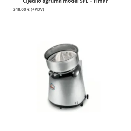
Cijedilo agruma model SPL – Fimar
348,00
€
(+PDV)