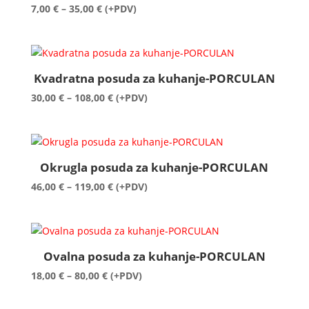
Raspon
7,00
€
–
35,00
€
(+PDV)
cijena:
od
7,00 €
do
Kvadratna posuda za kuhanje-PORCULAN
35,00 €
Raspon
30,00
€
–
108,00
€
(+PDV)
cijena:
od
30,00 €
do
Okrugla posuda za kuhanje-PORCULAN
108,00 €
Raspon
46,00
€
–
119,00
€
(+PDV)
cijena:
od
46,00 €
do
Ovalna posuda za kuhanje-PORCULAN
119,00 €
Raspon
18,00
€
–
80,00
€
(+PDV)
cijena:
od