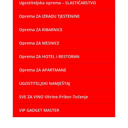
Ugostiteljska oprema – SLASTIČARSTVO
Oprema ZA IZRADU TJESTENINE
Oprema ZA RIBARNICE
Oprema ZA MESNICE
Oprema ZA HOTEL i RESTORAN
Oprema ZA APARTMANE
UGOSTITELJSKI NAMJEŠTAJ
SVE ZA VINO Vitrine-Pribor-Točenje
VIP GADGET MASTER