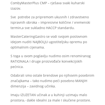
CombyMasterPlus CMP – rješava svaki kuharski
izazov.
Sve potrebe za pripremom ukusnih I zdravstveno
ispravnih obroka – impresivne količine / vremenski
termin,a sve sukladno HACCP standardu.
MasterCateringGastro se vodi svojom poslovnom
idejom nuditi NAJBOLJU ugostiteljsku opremu po
optimalnim cijenama.
S toga u ovom poglavlju nudimo osim renomiranog
RATIONALA I druge proizvođače konvekcijskih
pećnica.
Odabrali smo ostale brendove po njihovim posebnim
značajkama – tako nudimo peći posebno MANJIH
dimenzija – zavidnog učinka.
Imaju IZUZETAN učinak a u kuhinji uzimaju malo
prostora,- dakle idealni za male I skučene prostore.