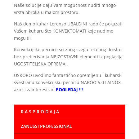
Naše solucije daju Vam mogućnost nuditi mnogo
vrsta obroka u malom prostoru.
Naš demo kuhar Lorenzo UBALDINI rado će pokazati
Vašem kuharu što KONVEKTOMATI koje nudimo
mogu !!!
Konvekcijske pećnice su zbog svega rečenog doista i
bez pretjerivanja NEIZOSTAVNI elementi iz poglavlja
UGOSTITELJSKA OPREMA .
USKORO uvodimo fantastično opremljenu i kuharski
svestranu konvekcijsku pećnicu NABOO 5.0 LAINOX –
ako si zainteresiran
POGLEDAJ !!!
R A S P R O D A J A
ZANUSSI PROFESSIONAL