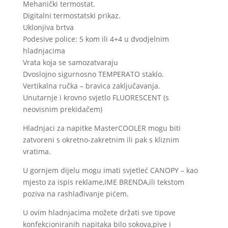
Mehanički termostat.
Digitalni termostatski prikaz.
Uklonjiva brtva
Podesive police: 5 kom ili 4+4 u dvodjelnim
hladnjacima
Vrata koja se samozatvaraju
Dvoslojno sigurnosno TEMPERATO staklo.
Vertikalna ručka – bravica zaključavanja.
Unutarnje i krovno svjetlo FLUORESCENT (s
neovisnim prekidačem)
Hladnjaci za napitke MasterCOOLER mogu biti
zatvoreni s okretno-zakretnim ili pak s kliznim
vratima.
U gornjem dijelu mogu imati svjetleć CANOPY – kao
mjesto za ispis reklame,IME BRENDA,ili tekstom
poziva na rashlađivanje pićem.
U ovim hladnjacima možete držati sve tipove
konfekcioniranih napitaka bilo sokova,pive i