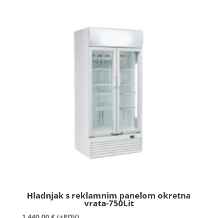
Hladnjak s reklamnim panelom okretna
vrata-750Lit
1.440,00
€
(+PDV)