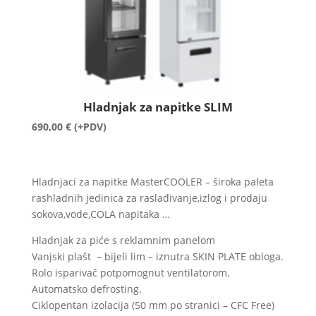
Hladnjak za napitke SLIM
690,00
€
(+PDV)
Hladnjaci za napitke MasterCOOLER – široka paleta
rashladnih jedinica za raslađivanje,izlog i prodaju
sokova,vode,COLA napitaka …
Hladnjak za piće s reklamnim panelom
Vanjski plašt – bijeli lim – iznutra SKIN PLATE obloga.
Rolo isparivač potpomognut ventilatorom.
Automatsko defrosting.
Ciklopentan izolacija (50 mm po stranici – CFC Free)