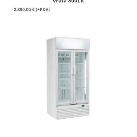
vrata-800Lit
2.390,00
€
(+PDV)