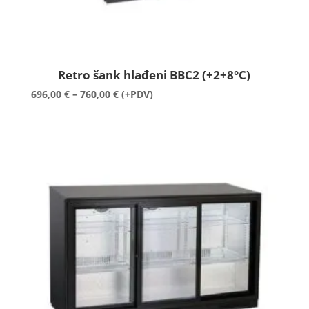
Retro šank hlađeni BBC2 (+2+8°C)
Raspon
696,00
€
–
760,00
€
(+PDV)
cijena:
od
696,00 €
do
760,00 €