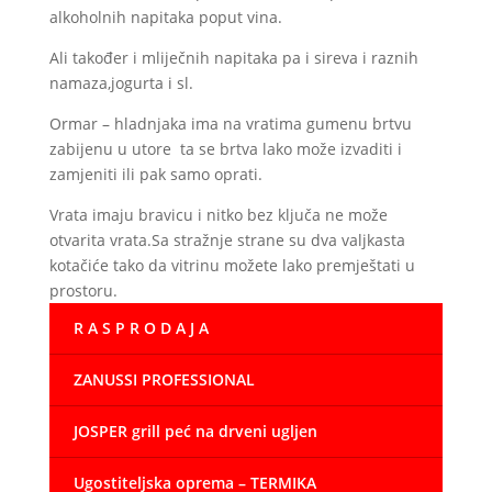
alkoholnih napitaka poput vina.
Ali također i mliječnih napitaka pa i sireva i raznih
namaza,jogurta i sl.
Ormar – hladnjaka ima na vratima gumenu brtvu
zabijenu u utore ta se brtva lako može izvaditi i
zamjeniti ili pak samo oprati.
Vrata imaju bravicu i nitko bez ključa ne može
otvarita vrata.Sa stražnje strane su dva valjkasta
kotačiće tako da vitrinu možete lako premještati u
prostoru.
R A S P R O D A J A
ZANUSSI PROFESSIONAL
JOSPER grill peć na drveni ugljen
Ugostiteljska oprema – TERMIKA