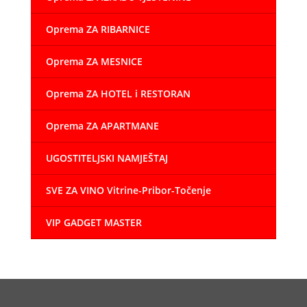
Oprema ZA RIBARNICE
Oprema ZA MESNICE
Oprema ZA HOTEL i RESTORAN
Oprema ZA APARTMANE
UGOSTITELJSKI NAMJEŠTAJ
SVE ZA VINO Vitrine-Pribor-Točenje
VIP GADGET MASTER