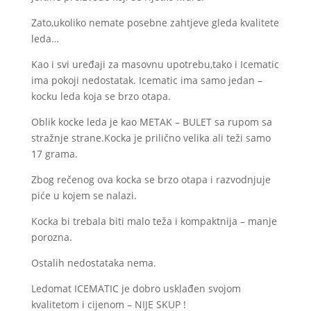
Zato,ukoliko nemate posebne zahtjeve gleda kvalitete
leda…
Kao i svi uređaji za masovnu upotrebu,tako i Icematic
ima pokoji nedostatak. Icematic ima samo jedan –
kocku leda koja se brzo otapa.
Oblik kocke leda je kao METAK – BULET sa rupom sa
stražnje strane.Kocka je prilično velika ali teži samo
17 grama.
Zbog rečenog ova kocka se brzo otapa i razvodnjuje
piće u kojem se nalazi.
Kocka bi trebala biti malo teža i kompaktnija – manje
porozna.
Ostalih nedostataka nema.
Ledomat ICEMATIC je dobro usklađen svojom
kvalitetom i cijenom – NIJE SKUP !