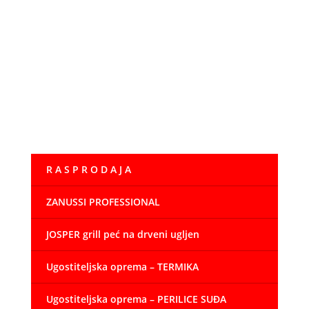
produttiva. Compattezza delle dimensioni per un
facile collocamento. Design moderno con angoli
arrotondati e scocca completamente in acciaio inox.
Il sistema di produzione a palette, con evaporatore a
peduncoli è l’unico sistema in grado di garantire il
corretto funzionamento del fabbricatore di ghiaccio
anche in presenza di acque particolarmente dure,
ricche di calcare ed impurità. Il nuovo sensore di
livello acqua permette una migliore gestione della
dimensione del cubetto.
R A S P R O D A J A
ZANUSSI PROFESSIONAL
JOSPER grill peć na drveni ugljen
Ugostiteljska oprema – TERMIKA
Ugostiteljska oprema – PERILICE SUĐA