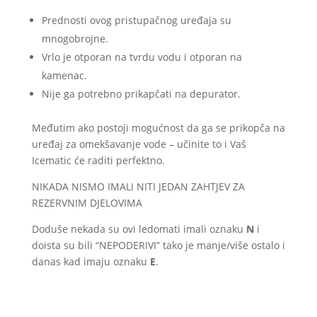
Prednosti ovog pristupačnog uređaja su
mnogobrojne.
Vrlo je otporan na tvrdu vodu i otporan na
kamenac.
Nije ga potrebno prikapčati na depurator.
Međutim ako postoji mogućnost da ga se prikopča na
uređaj za omekšavanje vode – učinite to i Vaš
Icematic će raditi perfektno.
NIKADA NISMO IMALI NITI JEDAN ZAHTJEV ZA
REZERVNIM DJELOVIMA
Doduše nekada su ovi ledomati imali oznaku
N
i
doista su bili “NEPODERIVI” tako je manje/više ostalo i
danas kad imaju oznaku
E
.
Gamma di fabbricatori di ghiaccio a cubetto vuoto
con deposito incorporato e grande capacità