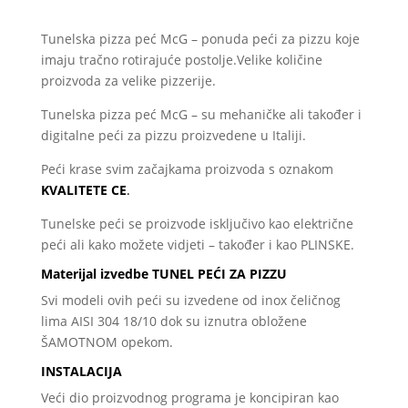
Tunelska pizza peć McG – ponuda peći za pizzu koje
imaju tračno rotirajuće postolje.Velike količine
proizvoda za velike pizzerije.
Tunelska pizza peć McG – su mehaničke ali također i
digitalne peći za pizzu proizvedene u Italiji.
Peći krase svim začajkama proizvoda s oznakom
KVALITETE CE
.
Tunelske peći se proizvode isključivo kao električne
peći ali kako možete vidjeti – također i kao PLINSKE.
Materijal izvedbe TUNEL PEĆI ZA PIZZU
Svi modeli ovih peći su izvedene od inox čeličnog
lima AISI 304 18/10 dok su iznutra obložene
ŠAMOTNOM opekom.
INSTALACIJA
Veći dio proizvodnog programa je koncipiran kao