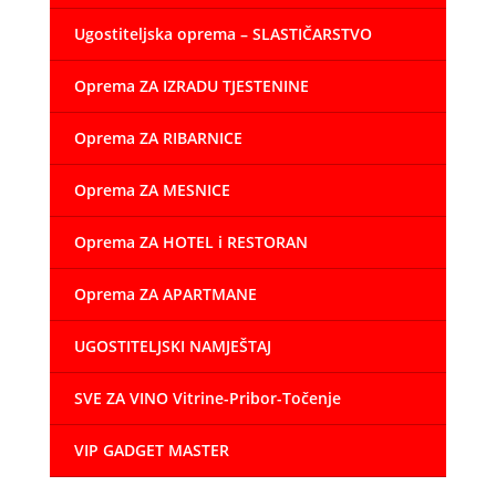
Ugostiteljska oprema – SLASTIČARSTVO
Oprema ZA IZRADU TJESTENINE
Oprema ZA RIBARNICE
Oprema ZA MESNICE
Oprema ZA HOTEL i RESTORAN
Oprema ZA APARTMANE
UGOSTITELJSKI NAMJEŠTAJ
SVE ZA VINO Vitrine-Pribor-Točenje
VIP GADGET MASTER