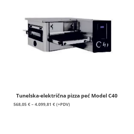
Tunelska-električna pizza peć Model C40
Raspon
568,05
€
–
4.099,81
€
(+PDV)
cijena:
od
568,05 €
do