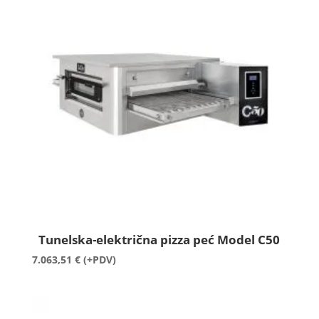
4.099,81 €
Tunelska-električna pizza peć Model C50
7.063,51
€
(+PDV)