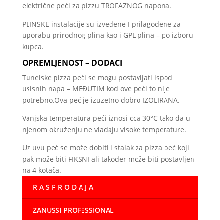
električne peći za pizzu TROFAZNOG napona.
PLINSKE instalacije su izvedene I prilagođene za
uporabu prirodnog plina kao i GPL plina – po izboru
kupca.
OPREMLJENOST – DODACI
Tunelske pizza peći se mogu postavljati ispod
usisnih napa – MEĐUTIM kod ove peći to nije
potrebno.Ova peć je izuzetno dobro IZOLIRANA.
Vanjska temperatura peći iznosi cca 30°C tako da u
njenom okruženju ne vladaju visoke temperature.
Uz uvu peć se može dobiti i stalak za pizza peć koji
pak može biti FIKSNI ali također može biti postavljen
na 4 kotača.
R A S P R O D A J A
ZANUSSI PROFESSIONAL