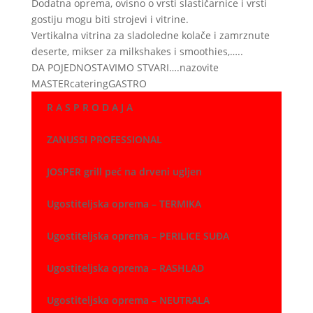
Dodatna oprema, ovisno o vrsti slastičarnice i vrsti
gostiju mogu biti strojevi i vitrine.
Vertikalna vitrina za sladoledne kolače i zamrznute
deserte, mikser za milkshakes i smoothies,…..
DA POJEDNOSTAVIMO STVARI….nazovite
MASTERcateringGASTRO
R A S P R O D A J A
ZANUSSI PROFESSIONAL
JOSPER grill peć na drveni ugljen
Ugostiteljska oprema – TERMIKA
Ugostiteljska oprema – PERILICE SUĐA
Ugostiteljska oprema – RASHLAD
Ugostiteljska oprema – NEUTRALA