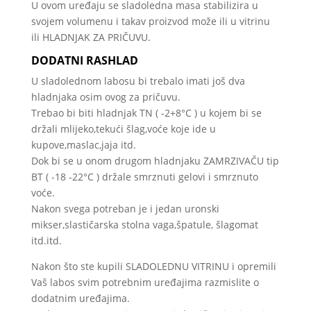
U ovom uređaju se sladoledna masa stabilizira u
svojem volumenu i takav proizvod može ili u vitrinu
ili HLADNJAK ZA PRIČUVU.
DODATNI RASHLAD
U sladolednom labosu bi trebalo imati još dva
hladnjaka osim ovog za pričuvu.
Trebao bi biti hladnjak TN ( -2+8°C ) u kojem bi se
držali mlijeko,tekući šlag,voće koje ide u
kupove,maslac,jaja itd.
Dok bi se u onom drugom hladnjaku ZAMRZIVAČU tip
BT ( -18 -22°C ) držale smrznuti gelovi i smrznuto
voće.
Nakon svega potreban je i jedan uronski
mikser,slastičarska stolna vaga,špatule, šlagomat
itd.itd.
Nakon što ste kupili SLADOLEDNU VITRINU i opremili
Vaš labos svim potrebnim uređajima razmislite o
dodatnim uređajima.