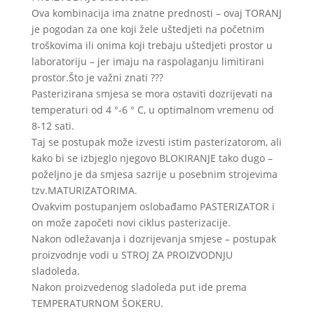
Ova kombinacija ima znatne prednosti – ovaj TORANJ
je pogodan za one koji žele uštedjeti na početnim
troškovima ili onima koji trebaju uštedjeti prostor u
laboratoriju – jer imaju na raspolaganju limitirani
prostor.Što je važni znati ???
Pasterizirana smjesa se mora ostaviti dozrijevati na
temperaturi od 4 °-6 ° C, u optimalnom vremenu od
8-12 sati.
Taj se postupak može izvesti istim pasterizatorom, ali
kako bi se izbjeglo njegovo BLOKIRANJE tako dugo –
poželjno je da smjesa sazrije u posebnim strojevima
tzv.MATURIZATORIMA.
Ovakvim postupanjem oslobađamo PASTERIZATOR i
on može započeti novi ciklus pasterizacije.
Nakon odležavanja i dozrijevanja smjese – postupak
proizvodnje vodi u STROJ ZA PROIZVODNJU
sladoleda.
Nakon proizvedenog sladoleda put ide prema
TEMPERATURNOM ŠOKERU.