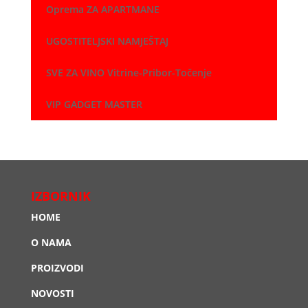
Oprema ZA APARTMANE
UGOSTITELJSKI NAMJEŠTAJ
SVE ZA VINO Vitrine-Pribor-Točenje
VIP GADGET MASTER
IZBORNIK
HOME
O NAMA
PROIZVODI
NOVOSTI