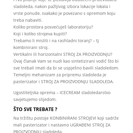
sladoleda, nakon pažljivog izbora lokacije lokala i
vrste ponude, svakako je povezano s opremom koju
treba nabaviti.
Koliko prostora posvećuješ laboratoriju?
Koji i koliko strojeva kupiti?
Trebamo li misliti i na rashladni toranj? – tj
kombinirani stroj.
Vertikalni ili horizontalni STROJ ZA PROIZVODNJU?
Ovaj članak Vam se nudi kao sintetizirani vodič što bi
sve trebali imati da bi se uspješno bavili sladoledom.
Temeljni mehanizam za pripremu sladoleda je
pasterizator i STROJ ZA PROIZVODNJU SLADOLEDA.
Ugostiteljska oprema – ICECREAM sladoledarstvo
savjetujemo slijedom.
ŠTO SVE TREBATE ?
Na tržištu postoje KONBINIRANI STROJEVI koji sadrže
mali pasterizator i nastavno UGRAĐENI STROJ ZA
PROIZVODNJU sladoleda.