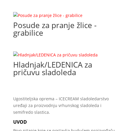
Posude za pranje žlice -
grabilice
Hladnjak/LEDENICA za
pričuvu sladoleda
Ugostiteljska oprema – ICECREAM sladoledarstvo
uređaji za proizvodnju vrhunskog sladoleda i
semifredo slastica.
UVOD
Prvo pitanje koje se postavlja budućem proizvođaču