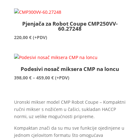
Pjenjača za Robot Coupe CMP250VV-
60.27248
220,00
€
(+PDV)
Podesivi nosač miksera CMP na loncu
Raspon
398,00
€
–
459,00
€
(+PDV)
cijena:
od
398,00 €
Uronski mikser model CMP Robot Coupe – Kompaktni
do
ručni mikser s nožićem u čašici, sukladan HACCP
459,00 €
normi, uz velike mogućnosti pripreme.
Kompaktan znači da su mu sve funkcije ojedinjene u
jednom cjelovitom formatu što omogućava