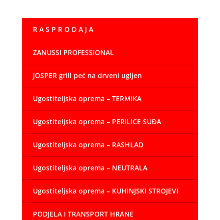
R A S P R O D A J A
ZANUSSI PROFESSIONAL
JOSPER grill peć na drveni ugljen
Ugostiteljska oprema – TERMIKA
Ugostiteljska oprema – PERILICE SUĐA
Ugostiteljska oprema – RASHLAD
Ugostiteljska oprema – NEUTRALA
Ugostiteljska oprema – KUHINJSKI STROJEVI
PODJELA I TRANSPORT HRANE