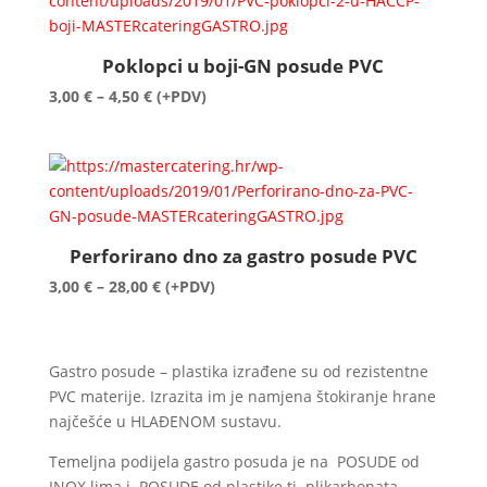
do
9,00 €
Poklopci u boji-GN posude PVC
Raspon
3,00
€
–
4,50
€
(+PDV)
cijena:
od
3,00 €
do
4,50 €
Perforirano dno za gastro posude PVC
Raspon
3,00
€
–
28,00
€
(+PDV)
cijena:
od
3,00 €
Gastro posude – plastika izrađene su od rezistentne
do
PVC materije. Izrazita im je namjena štokiranje hrane
28,00 €
najčešće u HLAĐENOM sustavu.
Temeljna podijela gastro posuda je na POSUDE od
INOX lima i POSUDE od plastike tj. plikarbonata.