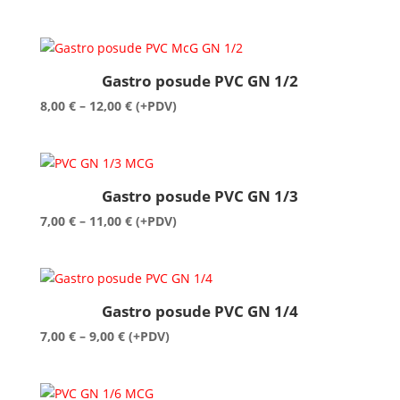
cijena:
od
16,00 €
do
Gastro posude PVC GN 1/2
23,00 €
Raspon
8,00
€
–
12,00
€
(+PDV)
cijena:
od
8,00 €
do
Gastro posude PVC GN 1/3
12,00 €
Raspon
7,00
€
–
11,00
€
(+PDV)
cijena:
od
7,00 €
do
Gastro posude PVC GN 1/4
11,00 €
Raspon
7,00
€
–
9,00
€
(+PDV)
cijena:
od
7,00 €