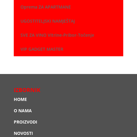
Oprema ZA APARTMANE
UGOSTITELJSKI NAMJEŠTAJ
SVE ZA VINO Vitrine-Pribor-Točenje
VIP GADGET MASTER
IZBORNIK
HOME
O NAMA
PROIZVODI
NOVOSTI