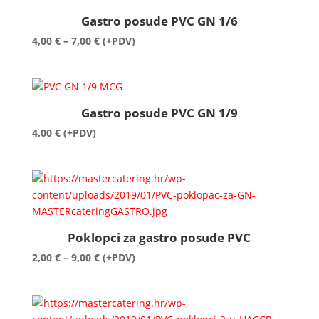
do
Gastro posude PVC GN 1/6
9,00 €
Raspon
4,00
€
–
7,00
€
(+PDV)
cijena:
od
4,00 €
do
Gastro posude PVC GN 1/9
7,00 €
4,00
€
(+PDV)
Poklopci za gastro posude PVC
Raspon
2,00
€
–
9,00
€
(+PDV)
cijena:
od
2,00 €