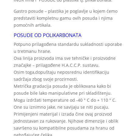
Gastro posude – plastika je poglavlje u kojem ćemo
predstaviti kompletnu gamu ovih posuda i njima
pomoćnih artikala.
POSUDE OD POLIKARBONATA
Potpuno prilagođena standardu sukladnosti uporabe
u tretmanu hrane.
Ova linija proizvoda ima sve tehničke i proizvodne
značajke – prilagođene H.A.C.C.P. sustavu.
Osim toga,dopuštaju neposrednu identifikaciju
sadržaja zbog svoje prozirnosti.
Metrička gradacija posuda je oblikovana kako bi
posude bile lako manipulativne pri skladištenju.
Mogu izdržati temperature od -40 ° C do + 110 ° C.
One su iznimno jake, ne savijaju se niti pucaju.
Primijenjeni materijal i izrada čine ovaj proizvod
jednostavan za rukovanje. Njihove dimenzije i oblik
savršeno su kompatibilne posudama za hranu od
nehrđajućeg čelika.