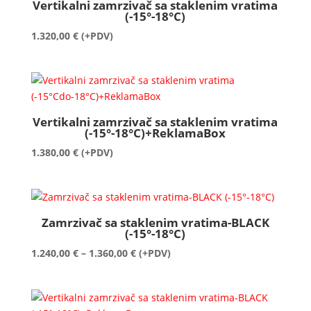
Vertikalni zamrzivač sa staklenim vratima
(-15°-18°C)
1.320,00
€
(+PDV)
Vertikalni zamrzivač sa staklenim vratima
(-15°-18°C)+ReklamaBox
1.380,00
€
(+PDV)
Zamrzivač sa staklenim vratima-BLACK
(-15°-18°C)
Raspon
1.240,00
€
–
1.360,00
€
(+PDV)
cijena:
od
1.240,00 €