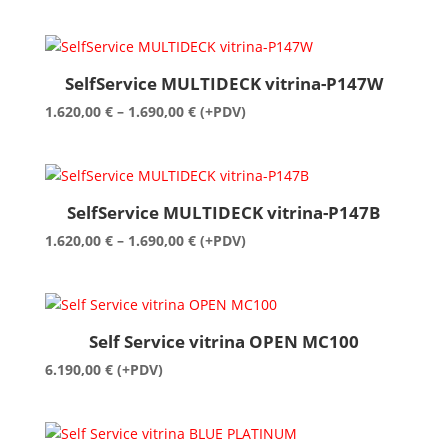
SelfService MULTIDECK vitrina-P147W
Raspon
1.620,00
€
–
1.690,00
€
(+PDV)
cijena:
od
1.620,00 €
do
SelfService MULTIDECK vitrina-P147B
1.690,00 €
Raspon
1.620,00
€
–
1.690,00
€
(+PDV)
cijena:
od
1.620,00 €
do
Self Service vitrina OPEN MC100
1.690,00 €
6.190,00
€
(+PDV)