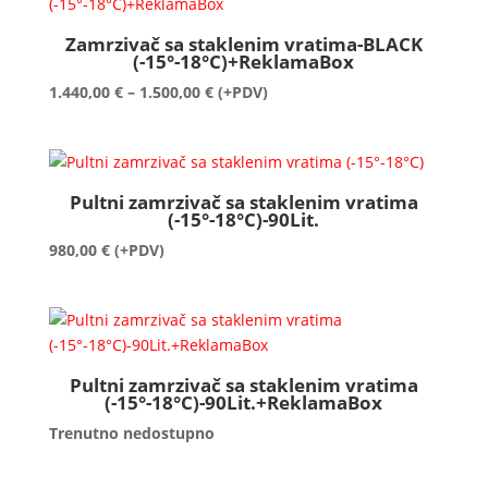
do
1.360,00 €
Zamrzivač sa staklenim vratima-BLACK
(-15°-18°C)+ReklamaBox
Raspon
1.440,00
€
–
1.500,00
€
(+PDV)
cijena:
od
1.440,00 €
do
Pultni zamrzivač sa staklenim vratima
1.500,00 €
(-15°-18°C)-90Lit.
980,00
€
(+PDV)
Pultni zamrzivač sa staklenim vratima
(-15°-18°C)-90Lit.+ReklamaBox
Trenutno nedostupno