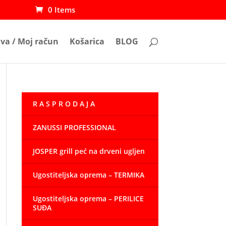
0 Items
ava / Moj račun
Košarica
BLOG
R A S P R O D A J A
ZANUSSI PROFESSIONAL
JOSPER grill peć na drveni ugljen
Ugostiteljska oprema – TERMIKA
Ugostiteljska oprema – PERILICE
SUĐA