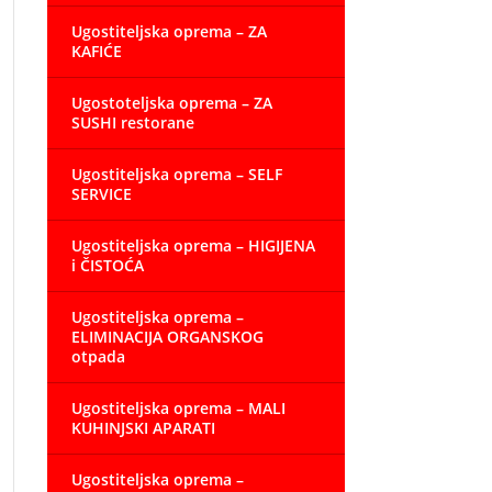
Ugostiteljska oprema – ZA
KAFIĆE
Ugostoteljska oprema – ZA
SUSHI restorane
Ugostiteljska oprema – SELF
SERVICE
Ugostiteljska oprema – HIGIJENA
i ČISTOĆA
Ugostiteljska oprema –
ELIMINACIJA ORGANSKOG
otpada
Ugostiteljska oprema – MALI
KUHINJSKI APARATI
Ugostiteljska oprema –