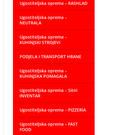
Ugostiteljska oprema – RASHLAD
Ugostiteljska oprema –
NEUTRALA
Ugostiteljska oprema –
KUHINJSKI STROJEVI
PODJELA I TRANSPORT HRANE
Ugostiteljska oprema –
KUHINJSKA POMAGALA
Ugostiteljska oprema – Sitni
INVENTAR
Ugostiteljska oprema – PIZZERIA
Ugostiteljska oprema – FAST
FOOD