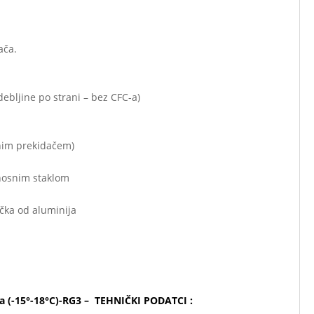
ača.
ebljine po strani – bez CFC-a)
snim prekidačem)
rnosnim staklom
čka od aluminija
ma (-15°-18°C)-RG3 – TEHNIČKI PODATCI :