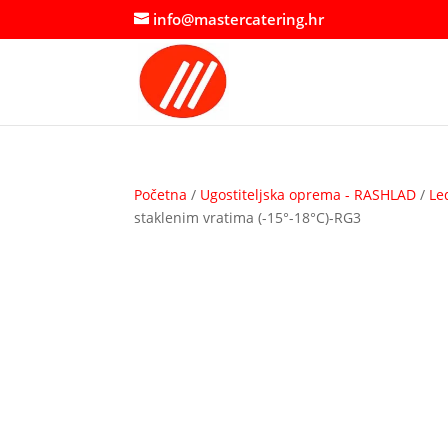
info@mastercatering.hr
Početna
/
Ugostiteljska oprema - RASHLAD
/
Le
staklenim vratima (-15°-18°C)-RG3