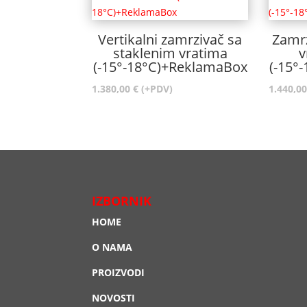
Vertikalni zamrzivač sa
Zamrz
staklenim vratima
v
(-15°-18°C)+ReklamaBox
(-15°
1.380,00
€
(+PDV)
1.440,0
IZBORNIK
HOME
O NAMA
PROIZVODI
NOVOSTI