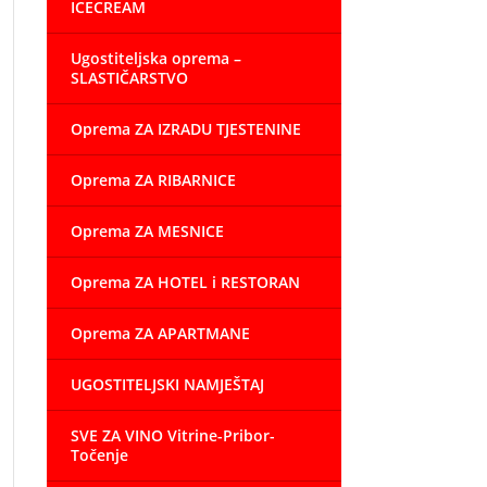
ICECREAM
Ugostiteljska oprema –
SLASTIČARSTVO
Oprema ZA IZRADU TJESTENINE
Oprema ZA RIBARNICE
Oprema ZA MESNICE
Oprema ZA HOTEL i RESTORAN
Oprema ZA APARTMANE
UGOSTITELJSKI NAMJEŠTAJ
SVE ZA VINO Vitrine-Pribor-
Točenje