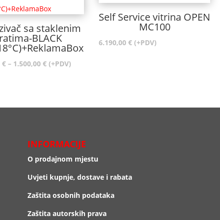
Self Service vitrina OPEN
MC100
ivač sa staklenim
ratima-BLACK
6.190,00
€
(+PDV)
-18°C)+ReklamaBox
Raspon
0
€
–
1.500,00
€
(+PDV)
cijena:
od
1.440,00 €
do
1.500,00 €
INFORMACIJE
O prodajnom mjestu
Uvjeti kupnje, dostave i rabata
Zaštita osobnih podataka
Zaštita autorskih prava