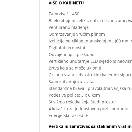
VIŠE O KABINETU
Zamrzivač 1450 Lt.
Bijelo obojeni čelik iznutra i izvan zamrziv
Ventilirano hlađenje
Odmrzavanje vrućim plinom
Izolacija od ciklopentanske pjene (60 mm d
Digitalni termostat
Odvojeni opći prekidač
Vertikalno unutarnje LED svjetlo (s neovi
Brtva koja se može ukloniti
Grijana vrata s dvostrukim kaljenim sigu
Samozatvarajuća vrata
Standardna brava i pravokutna vanjska ru
Podesive police: 3 x 6 kom
Stražnja rešetka koja štedi prostor
4 kotačića za jednostavno pozicioniranje
Energetski razred: E
Vertikalni zamrzivač sa staklenim vrati