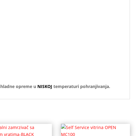
 35.4 Kw / 24h
ashladne opreme u
NISKOJ
temperaturi pohranjivanja.