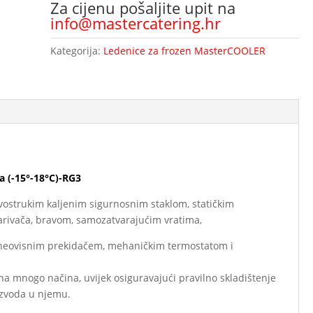
Za cijenu pošaljite upit na
info@mastercatering.hr
Kategorija:
Ledenice za frozen MasterCOOLER
a (-15°-18°C)-RG3
vostrukim kaljenim sigurnosnim staklom, statičkim
arivača, bravom, samozatvarajućim vratima,
 neovisnim prekidačem, mehaničkim termostatom i
na mnogo načina, uvijek osiguravajući pravilno skladištenje
izvoda u njemu.