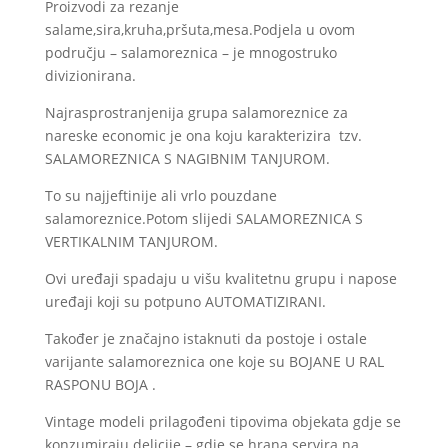
Proizvodi za rezanje
salame,sira,kruha,pršuta,mesa.Podjela u ovom
području – salamoreznica – je mnogostruko
divizionirana.
Najrasprostranjenija grupa salamoreznice za
nareske economic je ona koju karakterizira tzv.
SALAMOREZNICA S NAGIBNIM TANJUROM.
To su najjeftinije ali vrlo pouzdane
salamoreznice.Potom slijedi SALAMOREZNICA S
VERTIKALNIM TANJUROM.
Ovi uređaji spadaju u višu kvalitetnu grupu i napose
uređaji koji su potpuno AUTOMATIZIRANI.
Također je značajno istaknuti da postoje i ostale
varijante salamoreznica one koje su BOJANE U RAL
RASPONU BOJA .
Vintage modeli prilagođeni tipovima objekata gdje se
konzumiraju delicije – gdje se hrana servira na