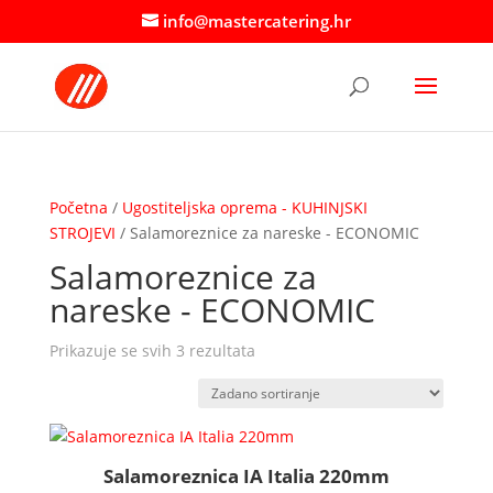
info@mastercatering.hr
Početna
/
Ugostiteljska oprema - KUHINJSKI
STROJEVI
/ Salamoreznice za nareske - ECONOMIC
Salamoreznice za
nareske - ECONOMIC
Prikazuje se svih 3 rezultata
Salamoreznica IA Italia 220mm