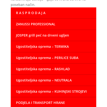
poseban način.
R A S P R O D A J A
ZANUSSI PROFESSIONAL
JOSPER grill peć na drveni ugljen
Ugostiteljska oprema – TERMIKA
Ugostiteljska oprema – PERILICE SUĐA
Ugostiteljska oprema – RASHLAD
Ugostiteljska oprema – NEUTRALA
Ugostiteljska oprema – KUHINJSKI STROJEVI
PODJELA I TRANSPORT HRANE