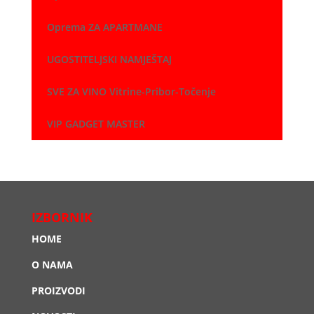
Oprema ZA APARTMANE
UGOSTITELJSKI NAMJEŠTAJ
SVE ZA VINO Vitrine-Pribor-Točenje
VIP GADGET MASTER
IZBORNIK
HOME
O NAMA
PROIZVODI