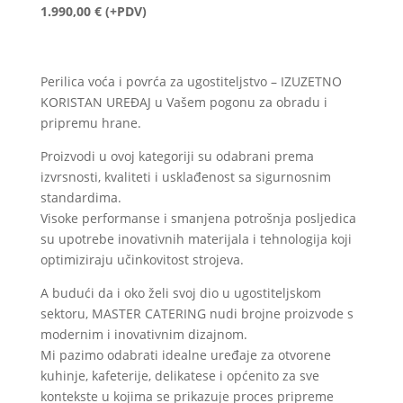
1.990,00
€
(+PDV)
Perilica voća i povrća za ugostiteljstvo – IZUZETNO
KORISTAN UREĐAJ u Vašem pogonu za obradu i
pripremu hrane.
Proizvodi u ovoj kategoriji su odabrani prema
izvrsnosti, kvaliteti i usklađenost sa sigurnosnim
standardima.
Visoke performanse i smanjena potrošnja posljedica
su upotrebe inovativnih materijala i tehnologija koji
optimiziraju učinkovitost strojeva.
A budući da i oko želi svoj dio u ugostiteljskom
sektoru, MASTER CATERING nudi brojne proizvode s
modernim i inovativnim dizajnom.
Mi pazimo odabrati idealne uređaje za otvorene
kuhinje, kafeterije, delikatese i općenito za sve
kontekste u kojima se prikazuje proces pripreme