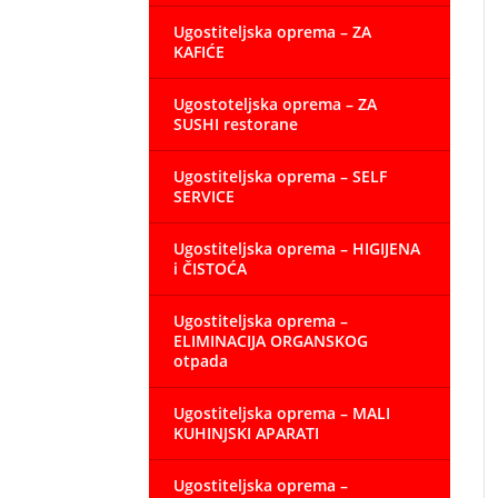
Ugostiteljska oprema – ZA
KAFIĆE
Ugostoteljska oprema – ZA
SUSHI restorane
Ugostiteljska oprema – SELF
SERVICE
Ugostiteljska oprema – HIGIJENA
i ČISTOĆA
Ugostiteljska oprema –
ELIMINACIJA ORGANSKOG
otpada
Ugostiteljska oprema – MALI
KUHINJSKI APARATI
Ugostiteljska oprema –