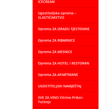
ICECREAM
Ugostiteljska oprema –
SLASTIČARSTVO
Oprema ZA IZRADU TJESTENINE
Oprema ZA RIBARNICE
Oprema ZA MESNICE
Oprema ZA HOTEL i RESTORAN
Oprema ZA APARTMANE
UGOSTITELJSKI NAMJEŠTAJ
SVE ZA VINO Vitrine-Pribor-
Točenje