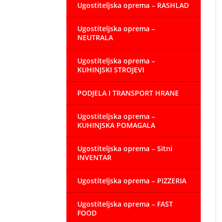
Ugostiteljska oprema – RASHLAD
Ugostiteljska oprema –
NEUTRALA
Ugostiteljska oprema –
KUHINJSKI STROJEVI
PODJELA I TRANSPORT HRANE
Ugostiteljska oprema –
KUHINJSKA POMAGALA
Ugostiteljska oprema – Sitni
INVENTAR
Ugostiteljska oprema – PIZZERIA
Ugostiteljska oprema – FAST
FOOD