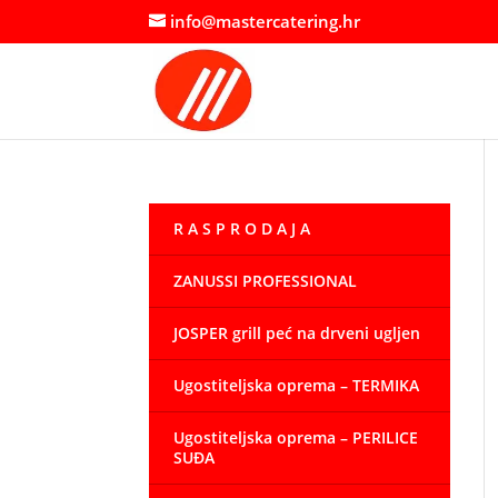
info@mastercatering.hr
R A S P R O D A J A
ZANUSSI PROFESSIONAL
JOSPER grill peć na drveni ugljen
Ugostiteljska oprema – TERMIKA
Ugostiteljska oprema – PERILICE
SUĐA