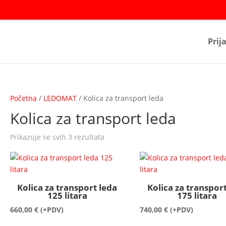
Prij
Početna
/
LEDOMAT
/ Kolica za transport leda
Kolica za transport leda
Prikazuje se svih 3 rezultata
Kolica za transport leda
Kolica za transpor
125 litara
175 litara
660,00
€
(+PDV)
740,00
€
(+PDV)