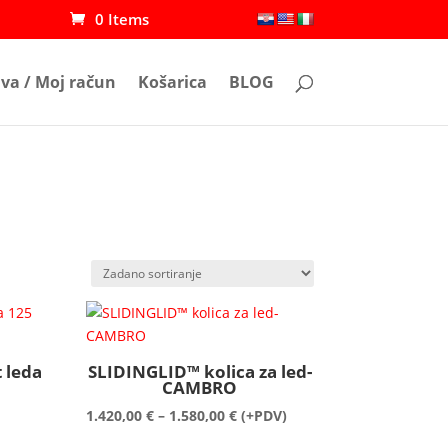
0 Items
ava / Moj račun
Košarica
BLOG
t leda
SLIDINGLID™ kolica za led-
CAMBRO
Raspon
1.420,00
€
–
1.580,00
€
(+PDV)
cijena: