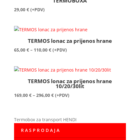
TERMOBOXA
29,00
€
(+PDV)
TERMOS lonac za prijenos hrane
Raspon
65,00
€
–
110,00
€
(+PDV)
cijena:
od
65,00 €
do
TERMOS lonac za prijenos hrane
110,00 €
10/20/30lit
Raspon
169,00
€
–
296,00
€
(+PDV)
cijena:
od
169,00 €
Termobox za transport HENDI
do
R A S P R O D A J A
296,00 €