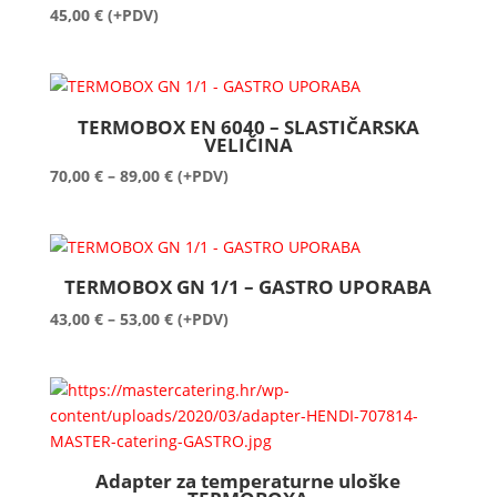
45,00
€
(+PDV)
TERMOBOX EN 6040 – SLASTIČARSKA
VELIČINA
Raspon
70,00
€
–
89,00
€
(+PDV)
cijena:
od
70,00 €
do
TERMOBOX GN 1/1 – GASTRO UPORABA
89,00 €
Raspon
43,00
€
–
53,00
€
(+PDV)
cijena:
od
43,00 €
do
53,00 €
Adapter za temperaturne uloške