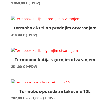
1.060,00
€
(+PDV)
Termobox-kutija s prednjim otvaranjem
414,00
€
(+PDV)
Termobox-kutija s gornjim otvaranjem
251,00
€
(+PDV)
Termobox-posuda za tekućinu 10L
Raspon
202,00
€
–
251,00
€
(+PDV)
cijena:
od