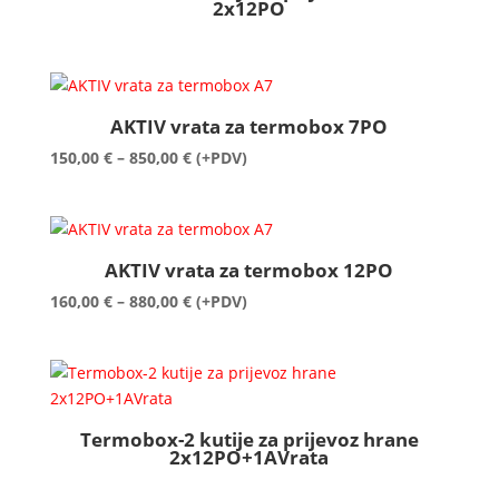
2x12PO
AKTIV vrata za termobox 7PO
Raspon
150,00
€
–
850,00
€
(+PDV)
cijena:
od
150,00 €
do
AKTIV vrata za termobox 12PO
850,00 €
Raspon
160,00
€
–
880,00
€
(+PDV)
cijena:
od
160,00 €
do
880,00 €
Termobox-2 kutije za prijevoz hrane
2x12PO+1AVrata