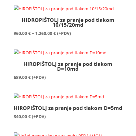
HIDROPIŠTOLJ za pranje pod tlakom
10/15/20md
Raspon
960,00
€
–
1.260,00
€
(+PDV)
cijena:
od
960,00 €
do
HIROPIŠTOLJ za pranje pod tlakom
1.260,00 €
D=10md
689,00
€
(+PDV)
HIROPIŠTOLJ za pranje pod tlakom D=5md
340,00
€
(+PDV)