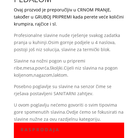
Ovaj prozvod je preporučljiv u CRNOM PRANJE,
također u GRUBOJ PRIPREMI kada perete veće količini
krumpira, rajčice i sl.
Profesionalne slavine nude rješenje svakog zadatka
pranja u kuhinji.Osim gornje podjele u 4 naslova,
postoji još niz solucija, slavine za termički blok.
Slavine na nožni pogon u pripremi
ribe,mesa,povrća,školjki.Cijeli niz slavina na pogon
koljenom,nagazom,laktom.
Posebno poglavlje su slavine na senzor čime se
rješava postavljeni SANITARNI zahtjev.
U ovom poglavlju nećemo govoriti o svim tipovima
gore spomenutih slavina.Ovdje ćemo se fokusirati na
slavine nužne za ovu razdjelnu kategoriju.
R A S P R O D A J A