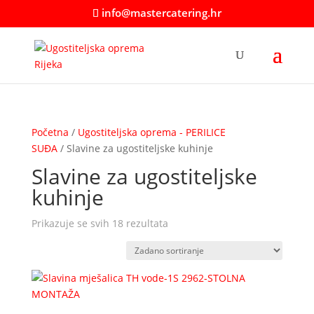
info@mastercatering.hr
Početna
/
Ugostiteljska oprema - PERILICE
SUĐA
/ Slavine za ugostiteljske kuhinje
Slavine za ugostiteljske
kuhinje
Prikazuje se svih 18 rezultata