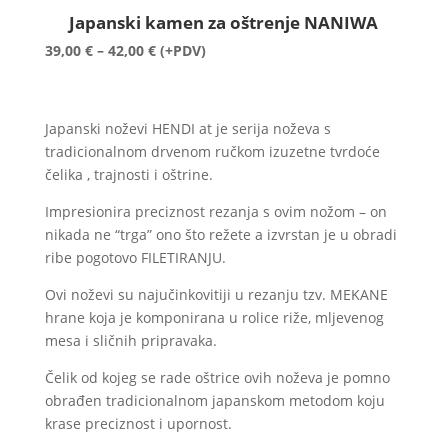
Japanski kamen za oštrenje NANIWA
Raspon
39,00
€
–
42,00
€
(+PDV)
cijena:
od
39,00 €
Japanski noževi HENDI at je serija noževa s
do
tradicionalnom drvenom ručkom izuzetne tvrdoće
42,00 €
čelika , trajnosti i oštrine.
Impresionira preciznost rezanja s ovim nožom – on
nikada ne “trga” ono što režete a izvrstan je u obradi
ribe pogotovo FILETIRANJU.
Ovi noževi su najučinkovitiji u rezanju tzv. MEKANE
hrane koja je komponirana u rolice riže, mljevenog
mesa i sličnih pripravaka.
Čelik od kojeg se rade oštrice ovih noževa je pomno
obrađen tradicionalnom japanskom metodom koju
krase preciznost i upornost.