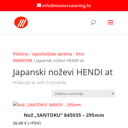
info@mastercatering.hr
Početna
/
Ugostiteljska oprema - Sitni
INVENTAR
/ Japanski noževi HENDI at
Japanski noževi HENDI at
Prikazuje se svih 5 rezultata
Nož „SANTOKU“ 845035 – 295mm
36,00
€
(+PDV)