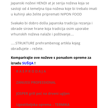
Japanski noževi HENDI at je serija noževa koja se
sastoji od 4 temeljna tipa noževa koje bi trebalo imati
u kuhinji ako želite pripremati NIPON FOOD
Svakako bi dobro došla japanska tradicija rezanja i
obrade sirove hrane koja tradicija osim uporabe
vrhunskih noževa nalaže i poštivanje….
…..STRUKTURE prehrambenog artikla kojeg
obrađujete – režete.
Komparirajte ove noževe s ponudom opreme za
izradu
SUŠIJA
!
R A S P R O D A J A
ZANUSSI PROFESSIONAL
JOSPER grill peć na drveni ugljen
Ugostiteljska oprema – TERMIKA