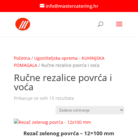
info@mastercatering.hr
Početna
/
Ugostiteljska oprema - KUHINJSKA
POMAGALA
/ Ručne rezalice povrća i voća
Ručne rezalice povrća i
voća
Prikazuje se svih 15 rezultata
Rezač zelenog povrća – 12×100 mm