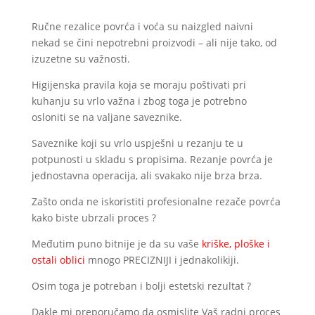
Ručne rezalice povrća i voća su naizgled naivni
nekad se čini nepotrebni proizvodi – ali nije tako, od
izuzetne su važnosti.
Higijenska pravila koja se moraju poštivati pri
kuhanju su vrlo važna i zbog toga je potrebno
osloniti se na valjane saveznike.
Saveznike koji su vrlo uspješni u rezanju te u
potpunosti u skladu s propisima. Rezanje povrća je
jednostavna operacija, ali svakako nije brza brza.
Zašto onda ne iskoristiti profesionalne rezače povrća
kako biste ubrzali proces ?
Međutim puno bitnije je da su vaše
kriške, ploške i
ostali oblici
mnogo PRECIZNIJI i jednakolikiji.
Osim toga je potreban i bolji estetski rezultat ?
Dakle mi preporučamo da osmislite Vaš radni proces