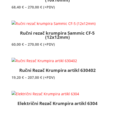
Raspon
68,40
€
–
270,00
€
(+PDV)
cijena:
od
68,40 €
do
Ručni rezač krumpira Sammic CF-5
270,00 €
(12x12mm)
Raspon
60,00
€
–
270,00
€
(+PDV)
cijena:
od
60,00 €
do
Ručni Rezač Krumpira artikl 630402
270,00 €
Raspon
19,20
€
–
207,00
€
(+PDV)
cijena:
od
19,20 €
do
Električni Rezač Krumpira artikl 6304
207,00 €