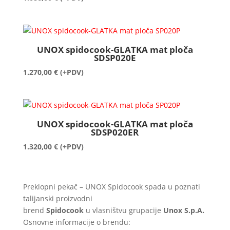
UNOX spidocook-GLATKA mat ploča
SDSP020E
1.270,00
€
(+PDV)
UNOX spidocook-GLATKA mat ploča
SDSP020ER
1.320,00
€
(+PDV)
Preklopni pekač – UNOX Spidocook spada u poznati
talijanski proizvodni
brend
Spidocook
u vlasništvu grupacije
Unox S.p.A.
Osnovne informacije o brendu: