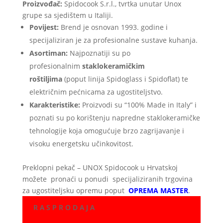
Proizvođač:
Spidocook S.r.l., tvrtka unutar Unox
grupe sa sjedištem u Italiji.
Povijest:
Brend je osnovan 1993. godine i
specijaliziran je za profesionalne sustave kuhanja.
Asortiman:
Najpoznatiji su po
profesionalnim
staklokeramičkim
roštiljima
(poput linija Spidoglass i Spidoflat) te
električnim pećnicama za ugostiteljstvo.
Karakteristike:
Proizvodi su “100% Made in Italy” i
poznati su po korištenju napredne staklokeramičke
tehnologije koja omogućuje brzo zagrijavanje i
visoku energetsku učinkovitost.
Preklopni pekač – UNOX Spidocook u Hrvatskoj
možete pronaći u ponudi specijaliziranih trgovina
za ugostiteljsku opremu poput
OPREMA MASTER
.
R A S P R O D A J A