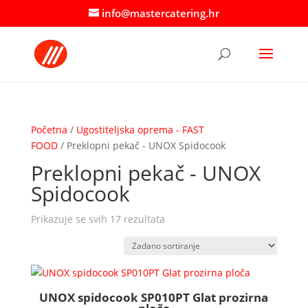
info@mastercatering.hr
Početna
/
Ugostiteljska oprema - FAST
FOOD
/ Preklopni pekač - UNOX Spidocook
Preklopni pekač - UNOX
Spidocook
Prikazuje se svih 17 rezultata
UNOX spidocook SP010PT Glat prozirna