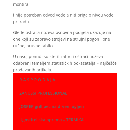
montira
i nije potreban odvod vode a niti briga o nivou vode
pri radu.
Glede oštrača noževa osnovna podijela ukazuje na
one koji su zapravo strojevi na strujni pogon i one
ručne, brusne tablice.
U našoj ponudi su sterilizatori i oštrači noževa
odabreni temeljem statističkih pokazatelja – najčešće
prodavanih artikala.
R A S P R O D A J A
ZANUSSI PROFESSIONAL
JOSPER grill peć na drveni ugljen
Ugostiteljska oprema – TERMIKA