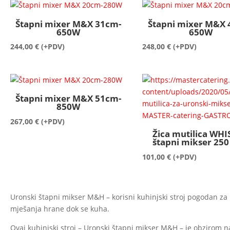
Štapni mixer M&X 31cm-
Štapni mixer M&X 
650W
650W
244,00
€
(+PDV)
248,00
€
(+PDV)
Štapni mixer M&X 51cm-
850W
267,00
€
(+PDV)
Žica mutilica WHI
štapni mikser 25
101,00
€
(+PDV)
Uronski štapni mikser M&H – korisni kuhinjski stroj pogodan za 
mješanja hrane dok se kuha.
Ovaj kuhinjski stroj – Uronski štapni mikser M&H – je obzirom na