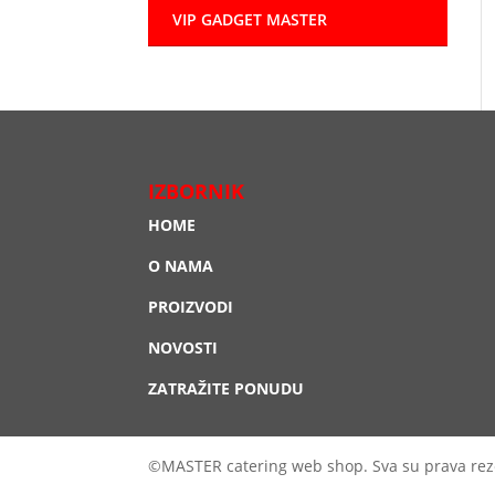
VIP GADGET MASTER
IZBORNIK
HOME
O NAMA
PROIZVODI
NOVOSTI
ZATRAŽITE PONUDU
©MASTER catering web shop. Sva su prava rez