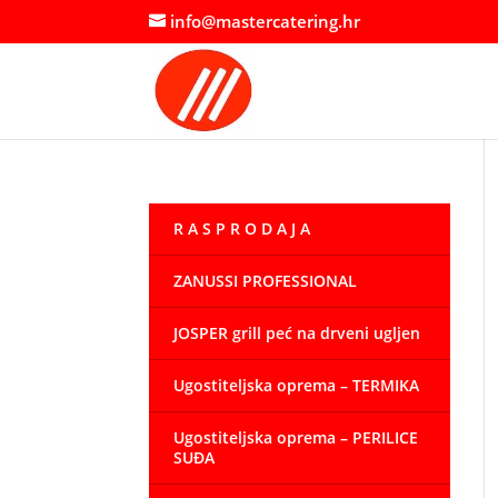
info@mastercatering.hr
R A S P R O D A J A
ZANUSSI PROFESSIONAL
JOSPER grill peć na drveni ugljen
Ugostiteljska oprema – TERMIKA
Ugostiteljska oprema – PERILICE
SUĐA