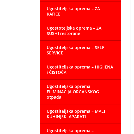
Ugostiteljska oprema – ZA
KAFIĆE
Ugostoteljska oprema – ZA
SUSHI restorane
Ugostiteljska oprema – SELF
SERVICE
Ugostiteljska oprema – HIGIJENA
i ČISTOĆA
Ugostiteljska oprema –
ELIMINACIJA ORGANSKOG
otpada
Ugostiteljska oprema – MALI
KUHINJSKI APARATI
Ugostiteljska oprema –