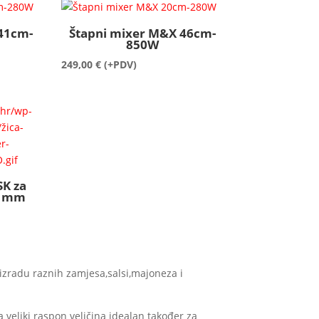
41cm-
Štapni mixer M&X 46cm-
850W
249,00
€
(+PDV)
SK za
0 mm
izradu raznih zamjesa,salsi,majoneza i
 veliki raspon veličina idealan također za