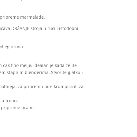
om pripreme marmelade.
ava DRŽANJE stroja u ruci i istodobni
oljeg urona.
 čak fino melje, idealan je kada želite
lem štapnim blenderima. Stvorite glatku i
oothieja, za pripremu pire krumpira ili za
a u trenu.
e pripreme hrane.