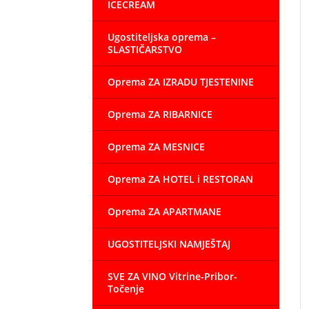
ICECREAM
Ugostiteljska oprema –
SLASTIČARSTVO
Oprema ZA IZRADU TJESTENINE
Oprema ZA RIBARNICE
Oprema ZA MESNICE
Oprema ZA HOTEL i RESTORAN
Oprema ZA APARTMANE
UGOSTITELJSKI NAMJEŠTAJ
SVE ZA VINO Vitrine-Pribor-
Točenje