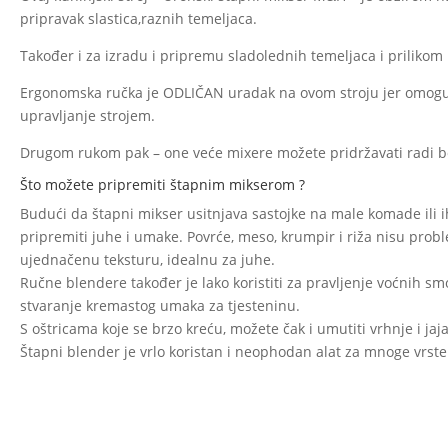
pripravak slastica,raznih temeljaca.
Također i za izradu i pripremu sladolednih temeljaca i prilik
Ergonomska ručka je ODLIČAN uradak na ovom stroju jer omoguć
upravljanje strojem.
Drugom rukom pak – one veće mixere možete pridržavati radi b
Što možete pripremiti štapnim mikserom ?
Budući da štapni mikser usitnjava sastojke na male komade ili ih
pripremiti juhe i umake. Povrće, meso, krumpir i riža nisu prob
ujednačenu teksturu, idealnu za juhe.
Ručne blendere također je lako koristiti za pravljenje voćnih sm
stvaranje kremastog umaka za tjesteninu.
S oštricama koje se brzo kreću, možete čak i umutiti vrhnje i jaj
Štapni blender je vrlo koristan i neophodan alat za mnoge vrst