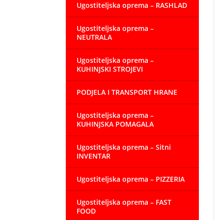
Ugostiteljska oprema – RASHLAD
Ugostiteljska oprema –
NEUTRALA
Ugostiteljska oprema –
KUHINJSKI STROJEVI
PODJELA I TRANSPORT HRANE
Ugostiteljska oprema –
KUHINJSKA POMAGALA
Ugostiteljska oprema – Sitni
INVENTAR
Ugostiteljska oprema – PIZZERIA
Ugostiteljska oprema – FAST
FOOD