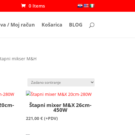
0 Items
ava / Moj račun
Košarica
BLOG
štapni mikser M&H
20cm-
Štapni mixer M&X 26cm-
450W
221,00
€
(+PDV)