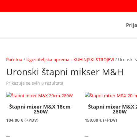
Prij
Početna
/
Ugostiteljska oprema - KUHINJSKI STROJEVI
/ Uronski 
Uronski štapni mikser M&H
Prikazuje se svih 8 rezultata
Štapni mixer M&X 18cm-
Štapni mixer M&X 
250W
280W
104,00
€
(+PDV)
159,00
€
(+PDV)