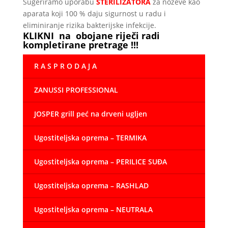
Sugeriramo uporabu
STE
RILIZATORA
za noževe kao
aparata koji 100 % daju sigurnost u radu i
eliminiranje rizika bakterijske infekcije.
KLIKNI na obojane riječi radi
kompletirane pretrage !!!
R A S P R O D A J A
ZANUSSI PROFESSIONAL
JOSPER grill peć na drveni ugljen
Ugostiteljska oprema – TERMIKA
Ugostiteljska oprema – PERILICE SUĐA
Ugostiteljska oprema – RASHLAD
Ugostiteljska oprema – NEUTRALA