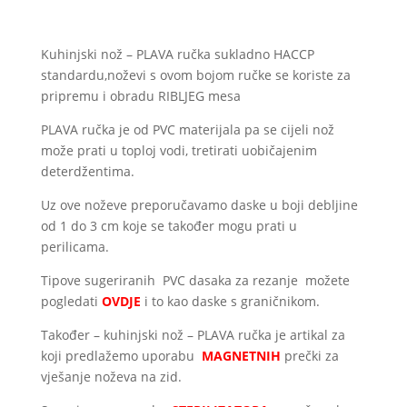
Kuhinjski nož – PLAVA ručka sukladno HACCP
standardu,noževi s ovom bojom ručke se koriste za
pripremu i obradu RIBLJEG mesa
PLAVA ručka je od PVC materijala pa se cijeli nož
može prati u toploj vodi, tretirati uobičajenim
deterdžentima.
Uz ove noževe preporučavamo daske u boji debljine
od 1 do 3 cm koje se također mogu prati u
perilicama.
Tipove sugeriranih PVC dasaka za rezanje možete
pogledati
OVDJE
i to kao daske s graničnikom.
Također – kuhinjski nož – PLAVA ručka je artikal za
koji predlažemo uporabu
MAGNETNIH
prečki za
vješanje noževa na zid.