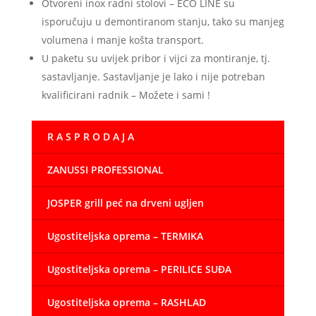
Otvoreni inox radni stolovi – ECO LINE su
isporučuju u demontiranom stanju, tako su manjeg
volumena i manje košta transport.
U paketu su uvijek pribor i vijci za montiranje, tj.
sastavljanje. Sastavljanje je lako i nije potreban
kvalificirani radnik – Možete i sami !
R A S P R O D A J A
ZANUSSI PROFESSIONAL
JOSPER grill peć na drveni ugljen
Ugostiteljska oprema – TERMIKA
Ugostiteljska oprema – PERILICE SUĐA
Ugostiteljska oprema – RASHLAD