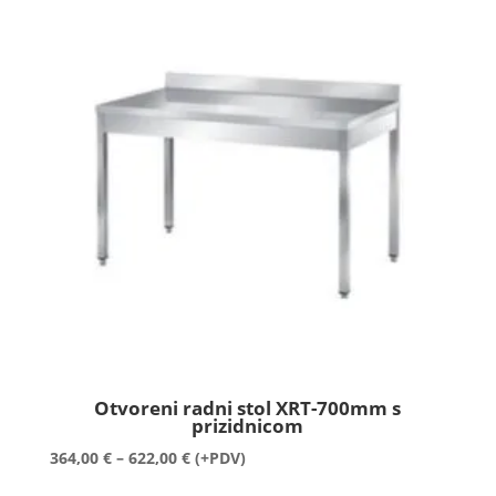
505,00 €
do
1.461,00 €
Otvoreni radni stol XRT-700mm s
prizidnicom
Raspon
364,00
€
–
622,00
€
(+PDV)
cijena: