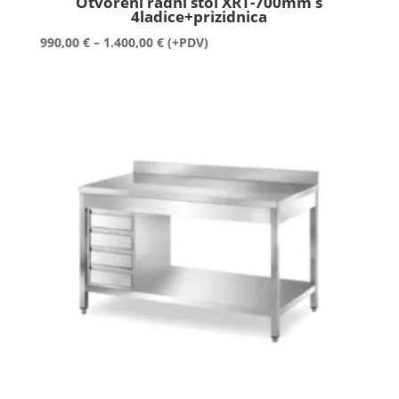
Otvoreni radni stol XRT-700mm s
4ladice+prizidnica
Raspon
990,00
€
–
1.400,00
€
(+PDV)
cijena:
od
990,00 €
do
1.400,00 €