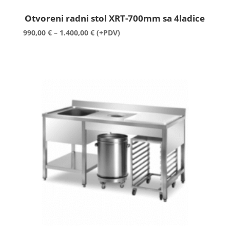
Otvoreni radni stol XRT-700mm sa 4ladice
Raspon
990,00
€
–
1.400,00
€
(+PDV)
cijena:
od
990,00 €
do
1.400,00 €