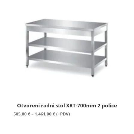
do
1.120,00 €
Otvoreni radni stol XRT-700mm 2 police
Raspon
505,00
€
–
1.461,00
€
(+PDV)
cijena:
od