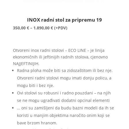
INOX radni stol za pripremu 19
Raspon
350,00
€
–
1.890,00
€
(+PDV)
cijena:
od
350,00 €
Otvoreni inox radni stolovi – ECO LINE – je linija
do
ekonomičnih ili jeftinijih radnih stolova, cjenovno
1.890,00 €
NAJJEFTINIJIH.
Radna ploha može biti sa zidozaštitom ili bez nje.
Otvoreni radni stolovi mogu imati donju policu, a
mogu biti i bez nje.
Ovi stolovi su robusni i radno pouzdani – na njih
se ne mogu ugrađivati dodatni opcinal elementi
… oni su zamišljeni da budu bazni modeli da ih se
koristi u manjim objektima naročito onim koji se
bave brzom hranom.