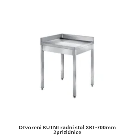
Otvoreni KUTNI radni stol XRT-700mm
2prizidnice