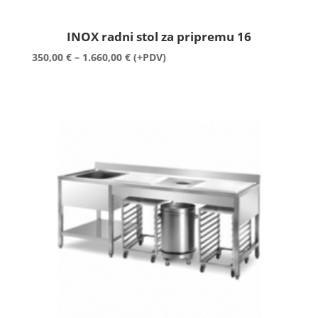
INOX radni stol za pripremu 16
Raspon
350,00
€
–
1.660,00
€
(+PDV)
cijena:
od
350,00 €
do
1.660,00 €