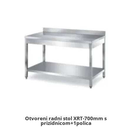
od
364,00 €
do
622,00 €
Otvoreni radni stol XRT-700mm s
prizidnicom+1polica