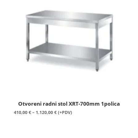
600,00 €
Otvoreni radni stol XRT-700mm 1polica
Raspon
410,00
€
–
1.120,00
€
(+PDV)
cijena:
od
410,00 €