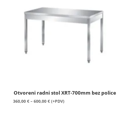
Otvoreni radni stol XRT-700mm bez police
Raspon
360,00
€
–
600,00
€
(+PDV)
cijena:
od
360,00 €
do