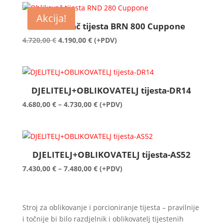
72,00 €
Akcija!
do
Oblikovač tijesta BRN 800 Cuppone
2.580,00 €
Izvorna
Trenutna
4.720,00
€
4.190,00
€
(+PDV)
cijena
cijena
bila
je:
je:
4.190,00 €.
4.720,00 €.
DJELITELJ+OBLIKOVATELJ tijesta-DR14
Raspon
4.680,00
€
–
4.730,00
€
(+PDV)
cijena:
od
4.680,00 €
do
DJELITELJ+OBLIKOVATELJ tijesta-AS52
4.730,00 €
Raspon
7.430,00
€
–
7.480,00
€
(+PDV)
cijena:
od
7.430,00 €
Stroj za oblikovanje i porcioniranje tijesta – pravilnije
do
i točnije bi bilo razdjelnik i oblikovatelj tijestenih