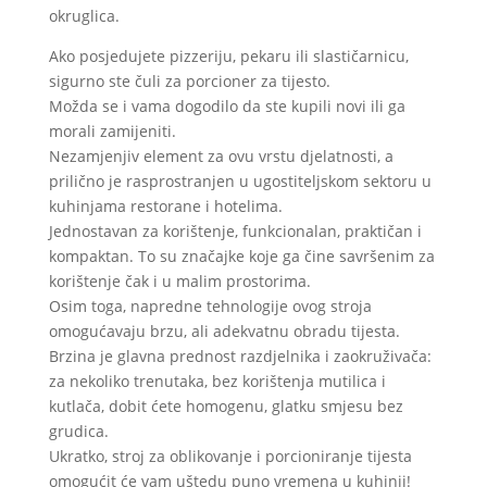
7.480,00 €
okruglica.
Ako posjedujete pizzeriju, pekaru ili slastičarnicu,
sigurno ste čuli za porcioner za tijesto.
Možda se i vama dogodilo da ste kupili novi ili ga
morali zamijeniti.
Nezamjenjiv element za ovu vrstu djelatnosti, a
prilično je rasprostranjen u ugostiteljskom sektoru u
kuhinjama restorane i hotelima.
Jednostavan za korištenje, funkcionalan, praktičan i
kompaktan. To su značajke koje ga čine savršenim za
korištenje čak i u malim prostorima.
Osim toga, napredne tehnologije ovog stroja
omogućavaju brzu, ali adekvatnu obradu tijesta.
Brzina je glavna prednost razdjelnika i zaokruživača:
za nekoliko trenutaka, bez korištenja mutilica i
kutlača, dobit ćete homogenu, glatku smjesu bez
grudica.
Ukratko, stroj za oblikovanje i porcioniranje tijesta
omogućit će vam uštedu puno vremena u kuhinji!