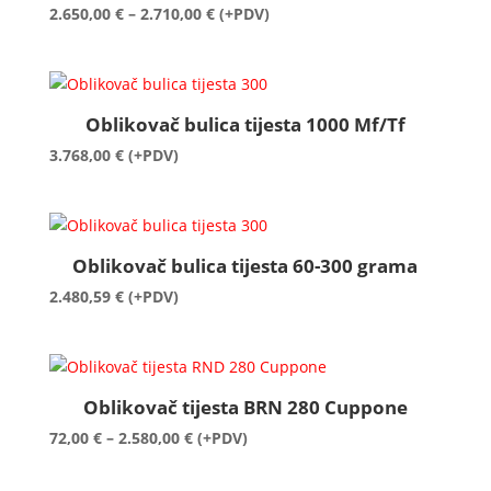
Raspon
2.650,00
€
–
2.710,00
€
(+PDV)
cijena:
od
2.650,00 €
do
Oblikovač bulica tijesta 1000 Mf/Tf
2.710,00 €
3.768,00
€
(+PDV)
Oblikovač bulica tijesta 60-300 grama
2.480,59
€
(+PDV)
Oblikovač tijesta BRN 280 Cuppone
Raspon
72,00
€
–
2.580,00
€
(+PDV)
cijena:
od