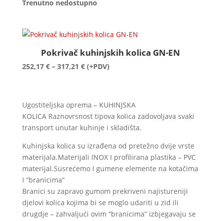
Trenutno nedostupno
Pokrivač kuhinjskih kolica GN-EN
Raspon
252,17
€
–
317,21
€
(+PDV)
cijena:
od
252,17 €
Ugostiteljska oprema – KUHINJSKA
do
KOLICA Raznovrsnost tipova kolica zadovoljava svaki
317,21 €
transport unutar kuhinje i skladišta.
Kuhinjska kolica su izrađena od pretežno dvije vrste
materijala.Materijali INOX I profilirana plastika – PVC
materijal.Susrećemo I gumene elemente na kotačima
I “branicima”
Branici su zapravo gumom prekriveni najistureniji
djelovi kolica kojima bi se moglo udariti u zid ili
drugdje – zahvaljući ovim “branicima” izbjegavaju se