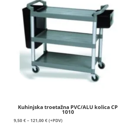
Kuhinjska troetažna PVC/ALU kolica CP
1010
Raspon
9,50
€
–
121,00
€
(+PDV)
cijena:
od