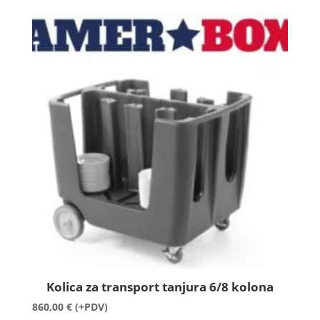
od
90,00 €
do
122,00 €
Kolica za transport tanjura 6/8 kolona
860,00
€
(+PDV)