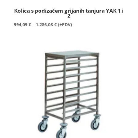
Kolica s podizačem grijanih tanjura YAK 1 i
2
Raspon
994,09
€
–
1.286,08
€
(+PDV)
cijena:
od
994,09 €
do
1.286,08 €