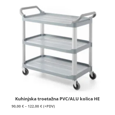
9,50 €
do
121,00 €
Kuhinjska troetažna PVC/ALU kolica HE
Raspon
90,00
€
–
122,00
€
(+PDV)
cijena: