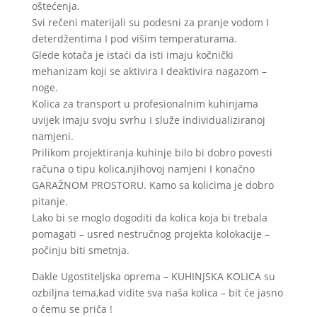
oštećenja.
Svi rečeni materijali su podesni za pranje vodom I
deterdžentima I pod višim temperaturama.
Glede kotača je istaći da isti imaju kočnički
mehanizam koji se aktivira I deaktivira nagazom –
noge.
Kolica za transport u profesionalnim kuhinjama
uvijek imaju svoju svrhu I služe individualiziranoj
namjeni.
Prilikom projektiranja kuhinje bilo bi dobro povesti
računa o tipu kolica,njihovoj namjeni I konačno
GARAŽNOM PROSTORU. Kamo sa kolicima je dobro
pitanje.
Lako bi se moglo dogoditi da kolica koja bi trebala
pomagati – usred nestručnog projekta kolokacije –
počinju biti smetnja.
Dakle Ugostiteljska oprema – KUHINJSKA KOLICA su
ozbiljna tema,kad vidite sva naša kolica – bit će jasno
o čemu se priča !