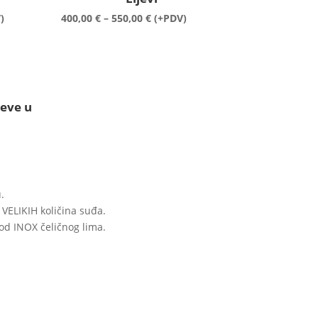
n
Raspon
)
400,00
€
–
550,00
€
(+PDV)
cijena:
od
 €
400,00 €
do
 €
550,00 €
ševe u
.
VELIKIH količina suđa.
i od INOX čeličnog lima.