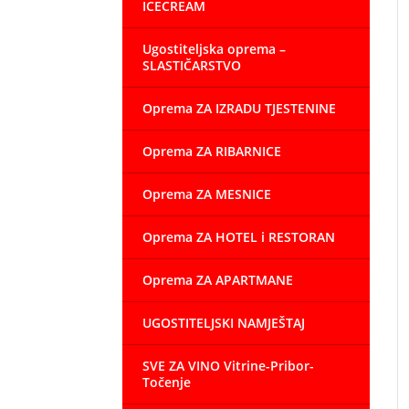
ICECREAM
Ugostiteljska oprema –
SLASTIČARSTVO
Oprema ZA IZRADU TJESTENINE
Oprema ZA RIBARNICE
Oprema ZA MESNICE
Oprema ZA HOTEL i RESTORAN
Oprema ZA APARTMANE
UGOSTITELJSKI NAMJEŠTAJ
SVE ZA VINO Vitrine-Pribor-
Točenje