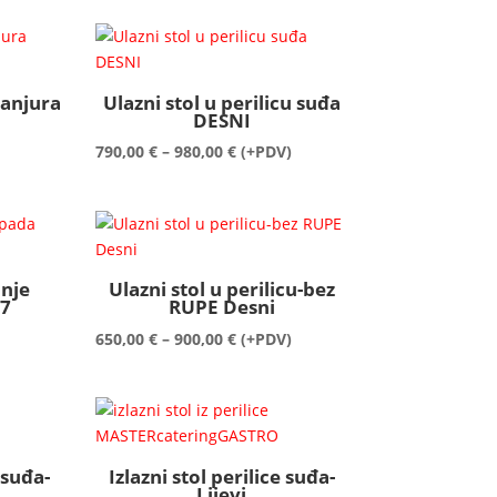
od
340,00 €
do
780,00 €
tanjura
Ulazni stol u perilicu suđa
DESNI
Raspon
790,00
€
–
980,00
€
(+PDV)
cijena:
od
790,00 €
do
980,00 €
anje
Ulazni stol u perilicu-bez
87
RUPE Desni
Raspon
650,00
€
–
900,00
€
(+PDV)
cijena:
od
650,00 €
do
900,00 €
 suđa-
Izlazni stol perilice suđa-
Lijevi