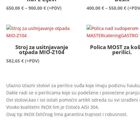
Raspon
Raspo
650,00
€
–
900,00
€
(+PDV)
400,00
€
–
550,00
€
(+PDV
cijena:
cijena:
od
od
650,00 €
400,00
do
do
900,00 €
550,00
Stroj za usitnjavanje
Polica MOST za ko
otpada MIO-Z104
perilici.
582,65
€
(+PDV)
Ulazno Izlazni stolovi za perilice suđa koje imaju podiznu haubu
Dakle radi se o perilicama koje su podešene i posvećene pranju 
Ovi stolovi,kao i svi ostali pomoćni artikli odreda su svi izrađen
Visoko kvalitetni INOX lim je čistoće AISI 304.
Ovaj tip INOX čeličnog lima garantira trajnost i robusnost.