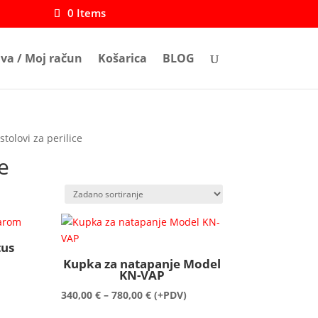
0 Items
ava / Moj račun
Košarica
BLOG
stolovi za perilice
e
tus
Kupka za natapanje Model
KN-VAP
Raspon
340,00
€
–
780,00
€
(+PDV)
cijena: