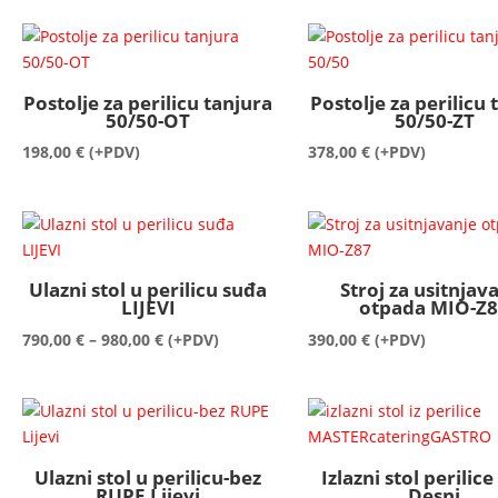
Postolje za perilicu tanjura
Postolje za perilicu 
50/50-OT
50/50-ZT
198,00
€
(+PDV)
378,00
€
(+PDV)
Ulazni stol u perilicu suđa
Stroj za usitnjav
LIJEVI
otpada MIO-Z
Raspon
790,00
€
–
980,00
€
(+PDV)
390,00
€
(+PDV)
cijena:
od
790,00 €
do
980,00 €
Ulazni stol u perilicu-bez
Izlazni stol perilice
RUPE Lijevi
Desni