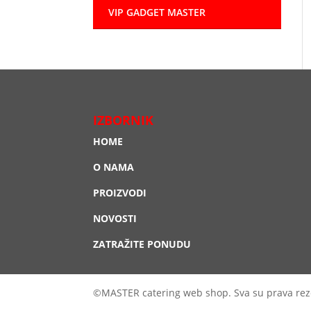
VIP GADGET MASTER
IZBORNIK
HOME
O NAMA
PROIZVODI
NOVOSTI
ZATRAŽITE PONUDU
©MASTER catering web shop. Sva su prava rez