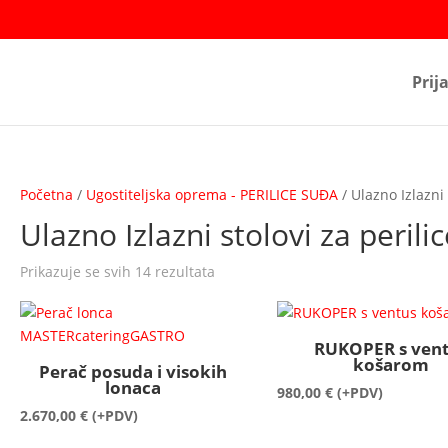
Prij
Početna
/
Ugostiteljska oprema - PERILICE SUĐA
/ Ulazno Izlazni 
Ulazno Izlazni stolovi za perilic
Prikazuje se svih 14 rezultata
RUKOPER s ven
košarom
Perač posuda i visokih
lonaca
980,00
€
(+PDV)
2.670,00
€
(+PDV)