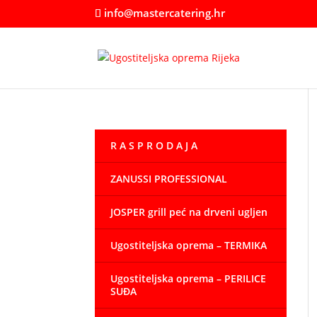
info@mastercatering.hr
R A S P R O D A J A
ZANUSSI PROFESSIONAL
JOSPER grill peć na drveni ugljen
Ugostiteljska oprema – TERMIKA
Ugostiteljska oprema – PERILICE
SUĐA