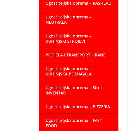
Ugostiteljska oprema – RASHLAD
Ugostiteljska oprema –
NEUTRALA
Ugostiteljska oprema –
KUHINJSKI STROJEVI
PODJELA I TRANSPORT HRANE
Ugostiteljska oprema –
KUHINJSKA POMAGALA
Ugostiteljska oprema – Sitni
INVENTAR
Ugostiteljska oprema – PIZZERIA
Ugostiteljska oprema – FAST
FOOD