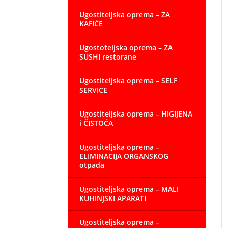
Ugostiteljska oprema – ZA
KAFIĆE
Ugostoteljska oprema – ZA
SUSHI restorane
Ugostiteljska oprema – SELF
SERVICE
Ugostiteljska oprema – HIGIJENA
i ČISTOĆA
Ugostiteljska oprema –
ELIMINACIJA ORGANSKOG
otpada
Ugostiteljska oprema – MALI
KUHINJSKI APARATI
Ugostiteljska oprema –