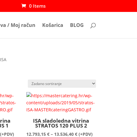
0 Items
ava / Moj račun
Košarica
BLOG
 ISA
trina
ISA sladoledna vitrina
S 1
STRATOS 120 PLUS 2
Raspon
Raspon
(+PDV)
12.793,15
€
–
13.536,40
€
(+PDV)