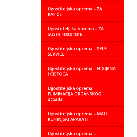
Ugostiteljska oprema – ZA
KAFIĆE
Ugostoteljska oprema – ZA
SUSHI restorane
Ugostiteljska oprema – SELF
SERVICE
Ugostiteljska oprema – HIGIJENA
i ČISTOĆA
Ugostiteljska oprema –
ELIMINACIJA ORGANSKOG
otpada
Ugostiteljska oprema – MALI
KUHINJSKI APARATI
Ugostiteljska oprema –