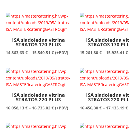
cijena:
od
12.248,99 €
do
12.846,24 €
ISA sladoledna vitrina
ISA sladoledna vi
STRATOS 170 PLUS
STRATOS 170 PLU
Raspon
14.863,63
€
–
15.540,51
€
(+PDV)
15.261,80
€
–
15.925,41
€
cijena:
od
14.863,63 €
do
15.540,51 €
ISA sladoledna vitrina
ISA sladoledna vi
STRATOS 220 PLUS
STRATOS 220 PLU
Raspon
16.058,13
€
–
16.735,02
€
(+PDV)
16.456,30
€
–
17.133,19
€
cijena:
od
16.058,13 €