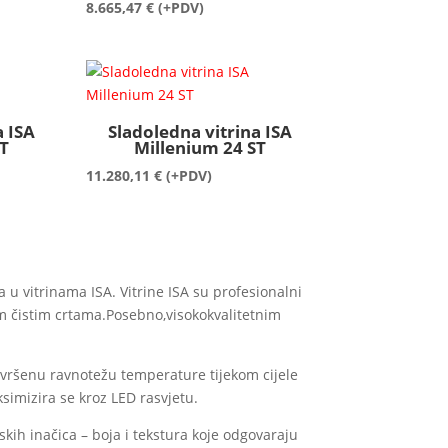
8.665,47
€
(+PDV)
a ISA
Sladoledna vitrina ISA
T
Millenium 24 ST
11.280,11
€
(+PDV)
a u vitrinama ISA. Vitrine ISA su profesionalni
im čistim crtama.Posebno,visokokvalitetnim
savršenu ravnotežu temperature tijekom cijele
ksimizira se kroz LED rasvjetu.
kih inačica – boja i tekstura koje odgovaraju