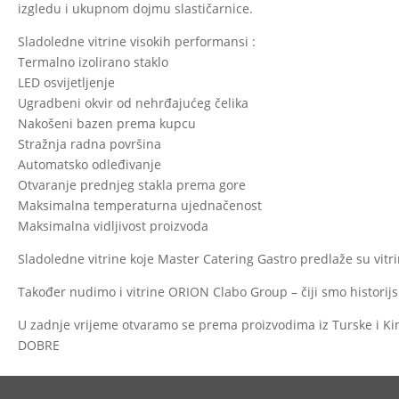
izgledu i ukupnom dojmu slastičarnice.
Sladoledne vitrine visokih performansi :
Termalno izolirano staklo
LED osvijetljenje
Ugradbeni okvir od nehrđajućeg čelika
Nakošeni bazen prema kupcu
Stražnja radna površina
Automatsko odleđivanje
Otvaranje prednjeg stakla prema gore
Maksimalna temperaturna ujednačenost
Maksimalna vidljivost proizvoda
Sladoledne vitrine koje Master Catering Gastro predlaže su vitrin
Također nudimo i vitrine ORION Clabo Group – čiji smo historijsk
U zadnje vrijeme otvaramo se prema proizvodima iz Turske i Ki
DOBRE