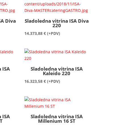
do
do
17.133,19 €
17.531,36 €
SA Diva
Sladoledna vitrina ISA Diva
220
14.373,88
€
(+PDV)
a ISA
Sladoledna vitrina ISA
Kaleido 220
16.323,58
€
(+PDV)
a ISA
Sladoledna vitrina ISA
T
Millenium 16 ST