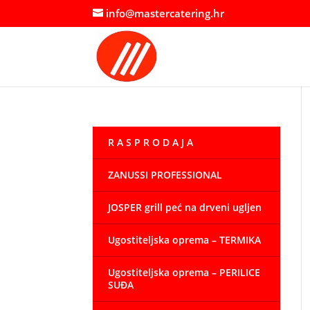
info@mastercatering.hr
R A S P R O D A J A
ZANUSSI PROFESSIONAL
JOSPER grill peć na drveni ugljen
Ugostiteljska oprema – TERMIKA
Ugostiteljska oprema – PERILICE
SUĐA