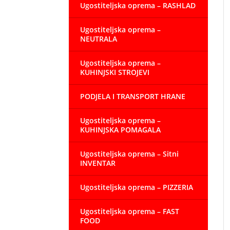
Ugostiteljska oprema – RASHLAD
Ugostiteljska oprema –
NEUTRALA
Ugostiteljska oprema –
KUHINJSKI STROJEVI
PODJELA I TRANSPORT HRANE
Ugostiteljska oprema –
KUHINJSKA POMAGALA
Ugostiteljska oprema – Sitni
INVENTAR
Ugostiteljska oprema – PIZZERIA
Ugostiteljska oprema – FAST
FOOD