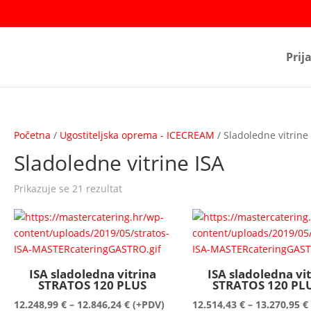
Prij
Početna
/
Ugostiteljska oprema - ICECREAM
/ Sladoledne vitrine
Sladoledne vitrine ISA
Prikazuje se 21 rezultat
ISA sladoledna vitrina
ISA sladoledna vi
STRATOS 120 PLUS
STRATOS 120 PLU
Raspon
12.248,99
€
–
12.846,24
€
(+PDV)
12.514,43
€
–
13.270,95
€