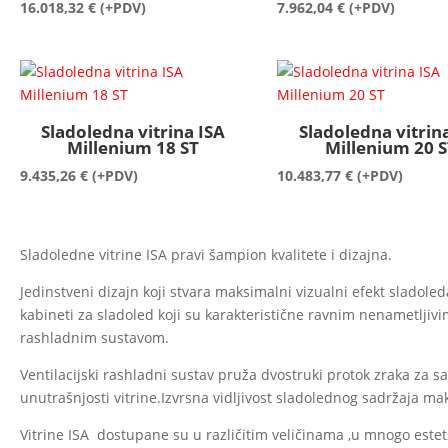
16.018,32
€
(+PDV)
7.962,04
€
(+PDV)
Sladoledna vitrina ISA
Sladoledna vitrin
Millenium 18 ST
Millenium 20 S
9.435,26
€
(+PDV)
10.483,77
€
(+PDV)
Sladoledne vitrine ISA pravi šampion kvalitete i dizajna.
Jedinstveni dizajn koji stvara maksimalni vizualni efekt sladoled
kabineti za sladoled koji su karakteristične ravnim nenametljiv
rashladnim sustavom.
Ventilacijski rashladni sustav pruža dvostruki protok zraka za 
unutrašnjosti vitrine.Izvrsna vidljivost sladolednog sadržaja ma
Vitrine ISA dostupane su u različitim veličinama ,u mnogo estets