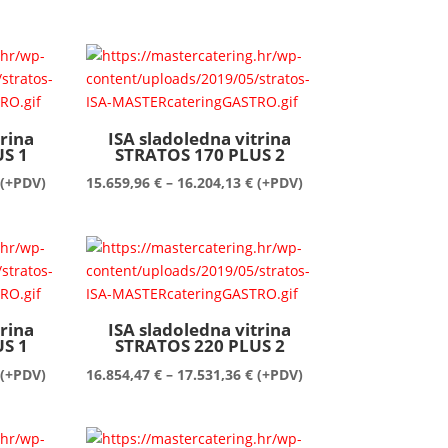
cijena:
cijena:
od
od
12.514,43 €
12.793,15 €
do
do
13.270,95 €
13.536,40 €
trina
ISA sladoledna vitrina
S 1
STRATOS 170 PLUS 2
Raspon
Raspon
(+PDV)
15.659,96
€
–
16.204,13
€
(+PDV)
cijena:
cijena:
od
od
15.261,80 €
15.659,96 €
do
do
15.925,41 €
16.204,13 €
trina
ISA sladoledna vitrina
S 1
STRATOS 220 PLUS 2
Raspon
Raspon
(+PDV)
16.854,47
€
–
17.531,36
€
(+PDV)
cijena:
cijena:
od
od
16.456,30 €
16.854,47 €