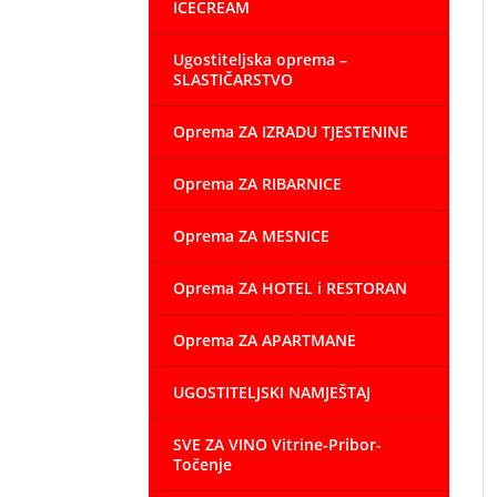
ICECREAM
Ugostiteljska oprema –
SLASTIČARSTVO
Oprema ZA IZRADU TJESTENINE
Oprema ZA RIBARNICE
Oprema ZA MESNICE
Oprema ZA HOTEL i RESTORAN
Oprema ZA APARTMANE
UGOSTITELJSKI NAMJEŠTAJ
SVE ZA VINO Vitrine-Pribor-
Točenje