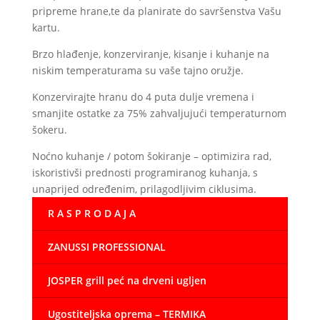
pripreme hrane,te da planirate do savršenstva Vašu
kartu.
Brzo hlađenje, konzerviranje, kisanje i kuhanje na
niskim temperaturama su vaše tajno oružje.
Konzervirajte hranu do 4 puta dulje vremena i
smanjite ostatke za 75% zahvaljujući temperaturnom
šokeru.
Noćno kuhanje / potom šokiranje – optimizira rad,
iskoristivši prednosti programiranog kuhanja, s
unaprijed određenim, prilagodljivim ciklusima.
R A S P R O D A J A
ZANUSSI PROFESSIONAL
JOSPER grill peć na drveni ugljen
Ugostiteljska oprema – TERMIKA