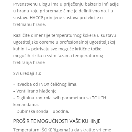
Prvenstvenu ulogu ima u priječenju bakterio infilacije
u hranu koju pripremate čime je definitivno no.1 u
sustavu HACCP primjene sustava protekcije u
tretmanu hrane.
Različite dimenzije temperaturnog šokera u sustavu
ugostiteljske opreme u profesionalnoj ugostiteljskoj
kuhinji – pokrivaju sve moguće kritične točke
mogućih rizika u svim fazama temperaturnog
tretiranja hrane
Svi uređaji su:
– Izvedba od INOX čeličnog lima.
– Ventilirano hlađenje
– Digitalna kontrola svih parametara sa TOUCH
komandama.
– Dubinska sonda – ubodna.
PROŠIRITE MOGUĆNOSTI VAŠE KUHINJE
Temperaturni ŠOKERI,pomažu da skratite vrijeme