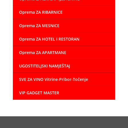
Oprema ZA RIBARNICE
Oprema ZA MESNICE
Oprema ZA HOTEL i RESTORAN
Oprema ZA APARTMANE
UGOSTITELJSKI NAMJEŠTAJ
SVE ZA VINO Vitrine-Pribor-Točenje
VIP GADGET MASTER