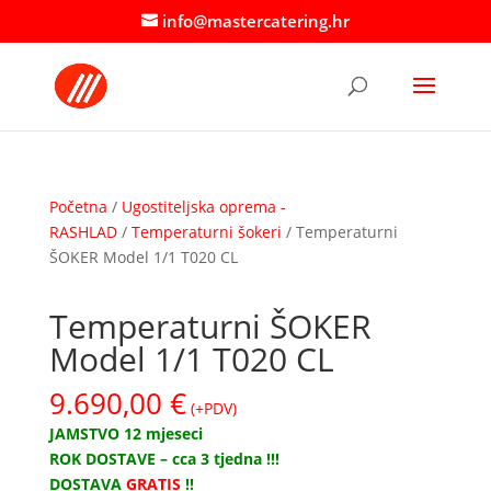
info@mastercatering.hr
Početna
/
Ugostiteljska oprema -
RASHLAD
/
Temperaturni šokeri
/ Temperaturni
ŠOKER Model 1/1 T020 CL
Temperaturni ŠOKER
Model 1/1 T020 CL
9.690,00
€
(+PDV)
JAMSTVO 12 mjeseci
ROK DOSTAVE – cca 3 tjedna !!!
DOSTAVA
GRATIS
!!