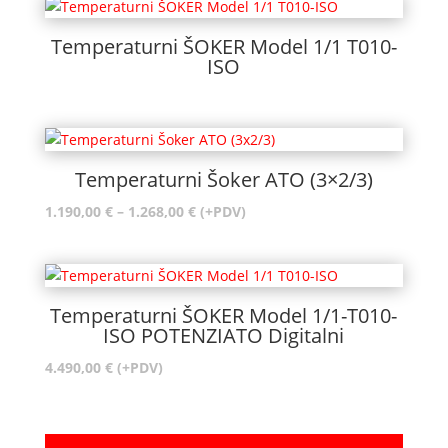
Temperaturni ŠOKER Model 1/1 T010-
ISO
Temperaturni Šoker ATO (3×2/3)
Raspon
1.190,00
€
–
1.268,00
€
(+PDV)
cijena:
od
1.190,00 €
do
Temperaturni ŠOKER Model 1/1-T010-
1.268,00 €
ISO POTENZIATO Digitalni
4.490,00
€
(+PDV)