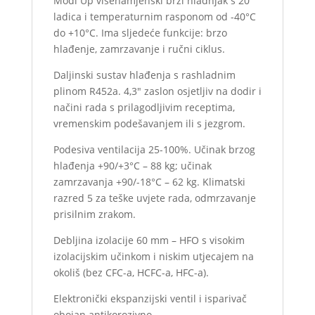
Modi Up višenamjenski brzi hladnjak s 20
ladica i temperaturnim rasponom od -40°C
do +10°C. Ima sljedeće funkcije: brzo
hlađenje, zamrzavanje i ručni ciklus.
Daljinski sustav hlađenja s rashladnim
plinom R452a. 4,3″ zaslon osjetljiv na dodir i
načini rada s prilagodljivim receptima,
vremenskim podešavanjem ili s jezgrom.
Podesiva ventilacija 25-100%. Učinak brzog
hlađenja +90/+3°C – 88 kg; učinak
zamrzavanja +90/-18°C – 62 kg. Klimatski
razred 5 za teške uvjete rada, odmrzavanje
prisilnim zrakom.
Debljina izolacije 60 mm – HFO s visokim
izolacijskim učinkom i niskim utjecajem na
okoliš (bez CFC-a, HCFC-a, HFC-a).
Elektronički ekspanzijski ventil i isparivač
obojan antikorozivno.