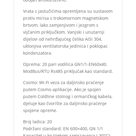
Vrata s jastučićima opremljena su sustavom
protiv mirisa s trokomornom magnetskom
brtvom, lako zamjenjivom i jezgrom s
vijčanim priključkom. Vanjski i unutarnji
dijelovi od nehrđajućeg čelika AISI 304,
uklonjiva ventilatorska jedinica i poklopac
kondenzatora.
Oprema: 20 pari vodilica GN1/1-EN60x40.
ModBus/RTU Rs485 priključak kao standard.
Cosmo: Wi-Fi veza za daljinsko praćenje
putem Cosmo aplikacije. Ako je spojen
putem Coldline stolnog i ormaričkog kabela,
djeluje kao čvorište za daljinsko praćenje
spojene opreme.
Broj ladica: 20
Podržani standard: EN 600×400, GN 1/1
Kapacitet u kg tijekom zamrzavanja (-30°C):