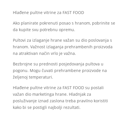
Hlađene pultne vitrine za FAST FOOD
Ako planirate pokrenuti posao s hranom, pobrinite se
da kupite svu potrebnu opremu.
Pultovi za izlaganje hrane važan su dio poslovanja s
hranom. Važnost izlaganja prehrambenih proizvoda
na atraktivan način vrlo je važna.
Bezbrojne su prednosti posjedovanja pultova u
pogonu. Mogu čuvati prehrambene proizvode na
željenoj temperaturi.
Hlađene pultne vitrine za FAST FOOD su postali
važan dio marketinga hrane. Hladnjak za
posluživanje iznad zaslona treba pravilno koristiti
kako bi se postigli najbolji rezultati.
Postoji mnogo različitih vrsta brojača za prikaz.
Važno je paziti na održavanje hladnjaka.