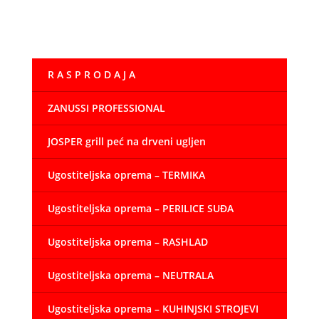
Ako se brojači zaslona ne održavaju, mogu postati
nedostupni. Treba ih održavati tako da se mogu
učiniti energetski učinkovitima.
R A S P R O D A J A
ZANUSSI PROFESSIONAL
JOSPER grill peć na drveni ugljen
Ugostiteljska oprema – TERMIKA
Ugostiteljska oprema – PERILICE SUĐA
Ugostiteljska oprema – RASHLAD
Ugostiteljska oprema – NEUTRALA
Ugostiteljska oprema – KUHINJSKI STROJEVI