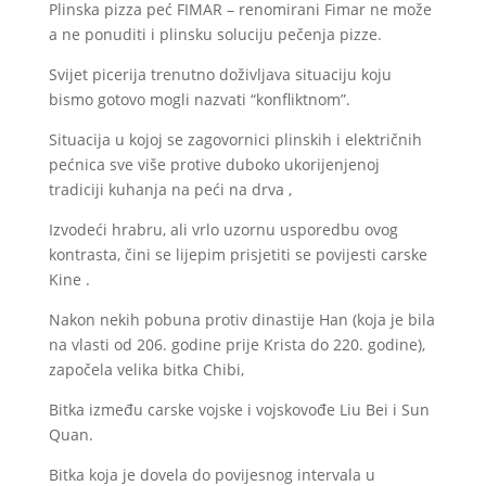
Plinska pizza peć FIMAR – renomirani Fimar ne može
a ne ponuditi i plinsku soluciju pečenja pizze.
Svijet picerija trenutno doživljava situaciju koju
bismo gotovo mogli nazvati “konfliktnom”.
Situacija u kojoj se zagovornici plinskih i električnih
pećnica sve više protive duboko ukorijenjenoj
tradiciji kuhanja na peći na drva ,
Izvodeći hrabru, ali vrlo uzornu usporedbu ovog
kontrasta, čini se lijepim prisjetiti se povijesti carske
Kine .
Nakon nekih pobuna protiv dinastije Han (koja je bila
na vlasti od 206. godine prije Krista do 220. godine),
započela velika bitka Chibi,
Bitka između carske vojske i vojskovođe Liu Bei i Sun
Quan.
Bitka koja je dovela do povijesnog intervala u