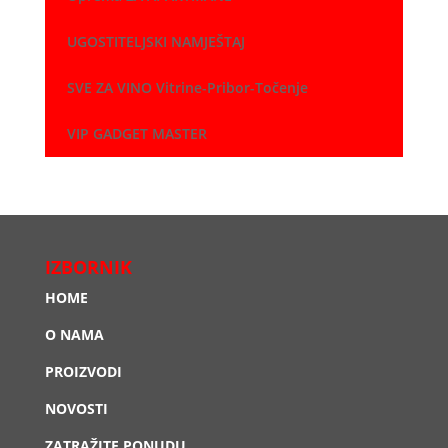
UGOSTITELJSKI NAMJEŠTAJ
SVE ZA VINO Vitrine-Pribor-Točenje
VIP GADGET MASTER
IZBORNIK
HOME
O NAMA
PROIZVODI
NOVOSTI
ZATRAŽITE PONUDU