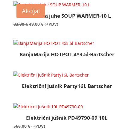
Akcija!
Posuda za juhe SOUP WARMER-10 L
Izvorna
Trenutna
83,00
€
49,00
€
(+PDV)
cijena
cijena
bila
je:
je:
49,00 €.
83,00 €.
BanjaMarija HOTPOT 4×3.5l-Bartscher
Električni jušnik Party16L Bartscher
Električni jušnik PD49790-09 10L
566,00
€
(+PDV)