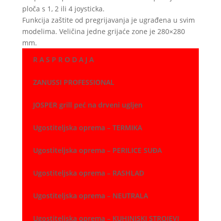
ploča s 1, 2 ili 4 joysticka.
Funkcija zaštite od pregrijavanja je ugrađena u svim
modelima. Veličina jedne grijaće zone je 280×280
mm.
R A S P R O D A J A
ZANUSSI PROFESSIONAL
JOSPER grill peć na drveni ugljen
Ugostiteljska oprema – TERMIKA
Ugostiteljska oprema – PERILICE SUĐA
Ugostiteljska oprema – RASHLAD
Ugostiteljska oprema – NEUTRALA
Ugostiteljska oprema – KUHINJSKI STROJEVI