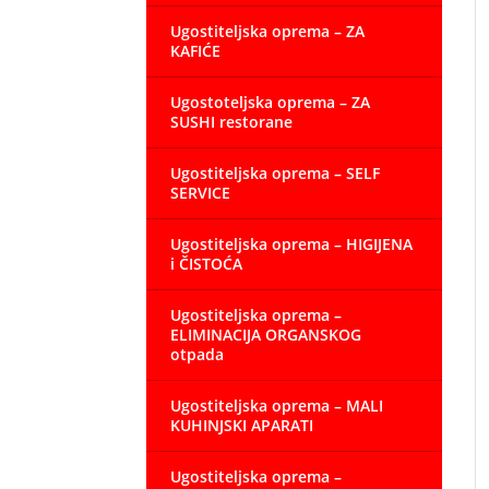
Ugostiteljska oprema – ZA
KAFIĆE
Ugostoteljska oprema – ZA
SUSHI restorane
Ugostiteljska oprema – SELF
SERVICE
Ugostiteljska oprema – HIGIJENA
i ČISTOĆA
Ugostiteljska oprema –
ELIMINACIJA ORGANSKOG
otpada
Ugostiteljska oprema – MALI
KUHINJSKI APARATI
Ugostiteljska oprema –