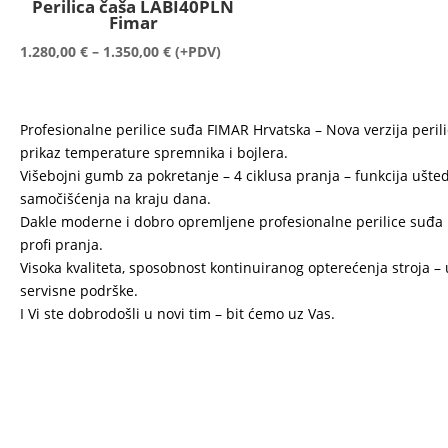
Perilica čaša LABI40PLN
Fimar
Raspon
1.280,00
€
–
1.350,00
€
(+PDV)
cijena:
od
1.280,00 €
Profesionalne perilice suđa FIMAR Hrvatska – Nova verzija peri
do
prikaz temperature spremnika i bojlera.
1.350,00 €
Višebojni gumb za pokretanje – 4 ciklusa pranja – funkcija ušted
samočišćenja na kraju dana.
Dakle moderne i dobro opremljene profesionalne perilice suđa F
profi pranja.
Visoka kvaliteta, sposobnost kontinuiranog opterećenja stroja 
servisne podrške.
I Vi ste dobrodošli u novi tim – bit ćemo uz Vas.