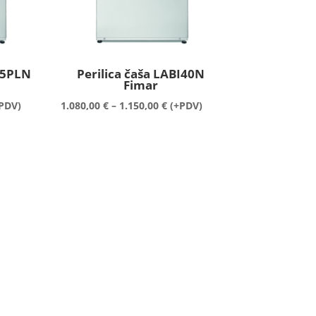
35PLN
Perilica čaša LABI40N
Fimar
spon
Raspon
PDV)
1.080,00
€
–
1.150,00
€
(+PDV)
ena:
cijena:
od
60,00 €
1.080,00 €
do
30,00 €
1.150,00 €