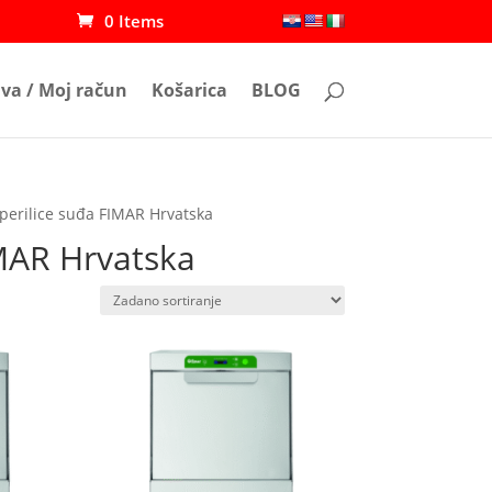
0 Items
ava / Moj račun
Košarica
BLOG
 perilice suđa FIMAR Hrvatska
IMAR Hrvatska