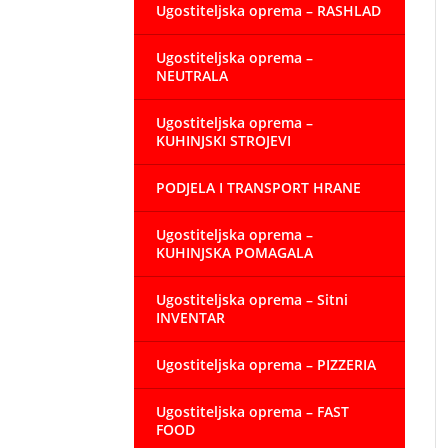
Ugostiteljska oprema – RASHLAD
Ugostiteljska oprema –
NEUTRALA
Ugostiteljska oprema –
KUHINJSKI STROJEVI
PODJELA I TRANSPORT HRANE
Ugostiteljska oprema –
KUHINJSKA POMAGALA
Ugostiteljska oprema – Sitni
INVENTAR
Ugostiteljska oprema – PIZZERIA
Ugostiteljska oprema – FAST
FOOD