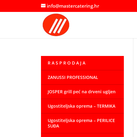
info@mastercatering.hr
R A S P R O D A J A
ZANUSSI PROFESSIONAL
JOSPER grill peć na drveni ugljen
Ugostiteljska oprema – TERMIKA
Ugostiteljska oprema – PERILICE
SUĐA