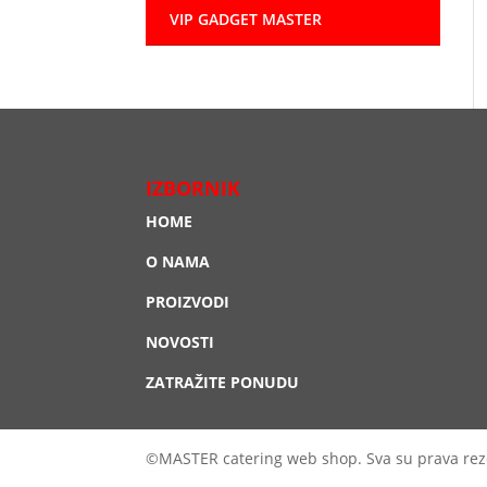
VIP GADGET MASTER
IZBORNIK
HOME
O NAMA
PROIZVODI
NOVOSTI
ZATRAŽITE PONUDU
©MASTER catering web shop. Sva su prava rez