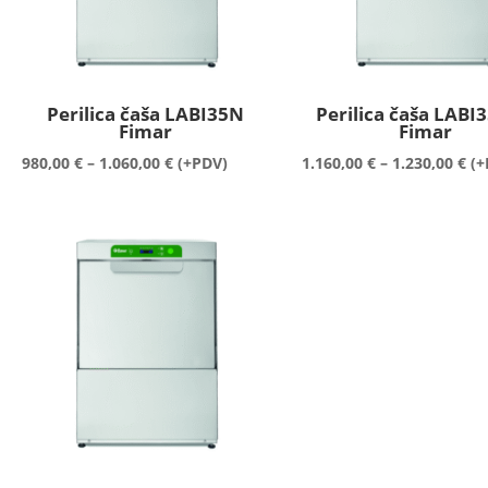
Perilica čaša LABI35N
Perilica čaša LABI
Fimar
Fimar
Raspon
Ra
980,00
€
–
1.060,00
€
(+PDV)
1.160,00
€
–
1.230,00
€
(+
cijena:
cij
od
od
980,00 €
1.1
do
do
1.060,00 €
1.2