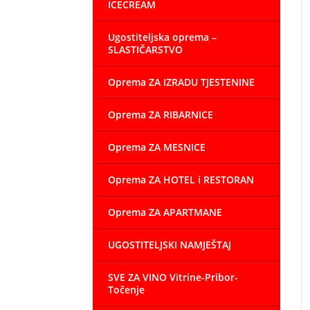
ICECREAM
Ugostiteljska oprema –
SLASTIČARSTVO
Oprema ZA IZRADU TJESTENINE
Oprema ZA RIBARNICE
Oprema ZA MESNICE
Oprema ZA HOTEL i RESTORAN
Oprema ZA APARTMANE
UGOSTITELJSKI NAMJEŠTAJ
SVE ZA VINO Vitrine-Pribor-
Točenje