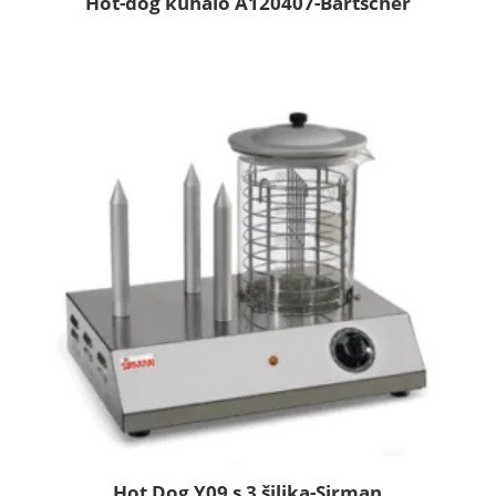
Hot-dog kuhalo A120407-Bartscher
Hot Dog Y09 s 3 šiljka-Sirman