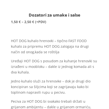
Dozatori za umake i salse
Raspon
1,50
€
–
2,50
€
(+PDV)
cijena:
od
1,50 €
HOT DOG kuhalo hrenovki – tipčno FAST FOOD
do
kuhalo za pripremu HOT DOG zalogaja na drugi
2,50 €
način od onog,kada se roštilja
Uređaji HOT DOG s posudom za kuhanje hrenovki su
izrađeni u moobloku – dakle iz jednog komada ali s
dva kuhala.
Jedno kuhalo služi za hrenovke – dok je drugi dio
koncipiran sa šiljcima koji se zagrijavaju kako bi
toplinom napravili rupu u pecivu.
Peciva za HOT DOG bi svakako trebali držati u
grijanom ambijentu – dakle u grijanom ormariću,