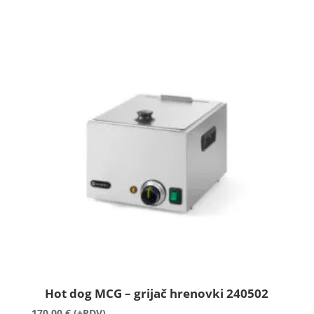
Hot dog MCG – grijač hrenovki 240502
170,00
€
(+PDV)