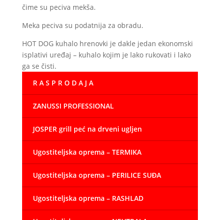
čime su peciva mekša.
Meka peciva su podatnija za obradu.
HOT DOG kuhalo hrenovki je dakle jedan ekonomski
isplativi uređaj – kuhalo kojim je lako rukovati i lako
ga se čisti.
R A S P R O D A J A
ZANUSSI PROFESSIONAL
JOSPER grill peć na drveni ugljen
Ugostiteljska oprema – TERMIKA
Ugostiteljska oprema – PERILICE SUĐA
Ugostiteljska oprema – RASHLAD