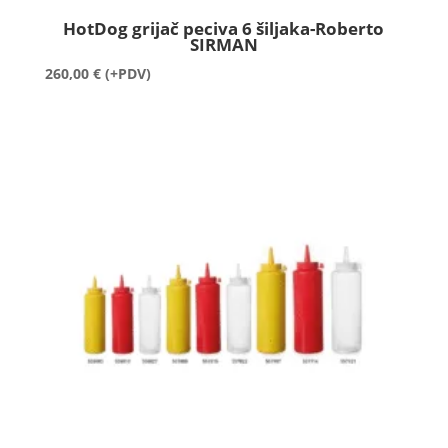
HotDog grijač peciva 6 šiljaka-Roberto
SIRMAN
260,00
€
(+PDV)