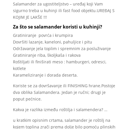
Salamander za ugostiteljstvo – uređaj koji Vam
sigurno treba u kuhinji ili fast food objektu.UREĐAJ S
KOJIM JE LAKŠE !!!
Za što se salamander koristi u kuhinji?
Gratiniranje povrća i krumpira
Dovršiti lazanje, kaneloni, pahuljice i pitu
Održavanje jela toplim i spremnim za posluživanje
Gratiniranje riba, školjkaša i rakova
Roštiljati ili finiširati meso : hamburgeri, odresci,
kotlete
Karameliziranje i dorada deserta.
Koriste se za dovršavanje ili FINISHING hrane.Postoje
dva oblika Salamandera. Jedan je ručni; drugi je
poput pećnice.
Kakva je razlika između roštilja i salamendera? …
u kratkim opisnim crtama, salamander je roštilj na
kojem toplina zrači prema dolje bilo pomoću plinskih