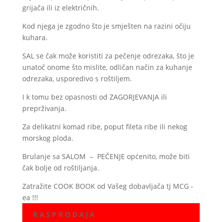
grijača ili iz električnih.
Kod njega je zgodno što je smješten na razini očiju
kuhara.
SAL se čak može koristiti za pečenje odrezaka, što je
unatoč onome što mislite, odličan način za kuhanje
odrezaka, usporedivo s roštiljem.
I k tomu bez opasnosti od ZAGORJEVANJA ili
preprživanja.
Za delikatni komad ribe, poput fileta ribe ili nekog
morskog ploda.
Brulanje sa SALOM – PEČENJE općenito, može biti
čak bolje od roštiljanja.
Zatražite COOK BOOK od Vašeg dobavljača tj MCG -
ea !!!
R A S P R O D A J A