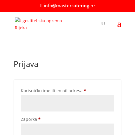
info@mastercatering.hr
Prijava
Obavezno
Korisničko ime ili email adresa
*
Obavezno
Zaporka
*