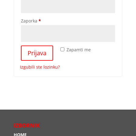
Obavezno
Zaporka
*
Zapamti me
Prijava
Izgubili ste lozinku?
IZBORNIK
HOME