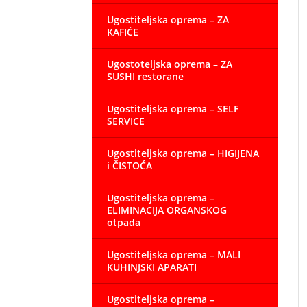
Ugostiteljska oprema – ZA
KAFIĆE
Ugostoteljska oprema – ZA
SUSHI restorane
Ugostiteljska oprema – SELF
SERVICE
Ugostiteljska oprema – HIGIJENA
i ČISTOĆA
Ugostiteljska oprema –
ELIMINACIJA ORGANSKOG
otpada
Ugostiteljska oprema – MALI
KUHINJSKI APARATI
Ugostiteljska oprema –