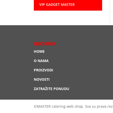
VIP GADGET MASTER
IZBORNIK
HOME
O NAMA
PROIZVODI
NOVOSTI
ZATRAŽITE PONUDU
©MASTER catering web shop. Sva su prava rez