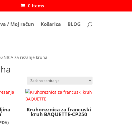
0 Items
ava / Moj račun
Košarica
BLOG
ZNICA za rezanje kruha
uha
jina
Kruhoreznica za francuski
m
kruh BAQUETTE-CP250
spon
PDV)
ena: