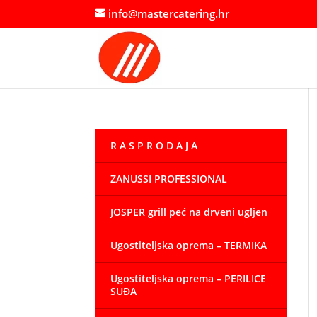
info@mastercatering.hr
R A S P R O D A J A
ZANUSSI PROFESSIONAL
JOSPER grill peć na drveni ugljen
Ugostiteljska oprema – TERMIKA
Ugostiteljska oprema – PERILICE
SUĐA