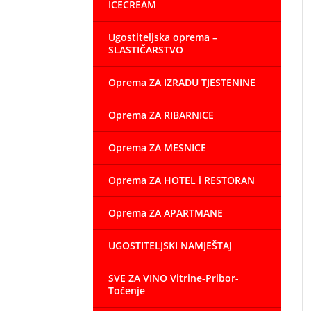
ICECREAM
Ugostiteljska oprema –
SLASTIČARSTVO
Oprema ZA IZRADU TJESTENINE
Oprema ZA RIBARNICE
Oprema ZA MESNICE
Oprema ZA HOTEL i RESTORAN
Oprema ZA APARTMANE
UGOSTITELJSKI NAMJEŠTAJ
SVE ZA VINO Vitrine-Pribor-
Točenje