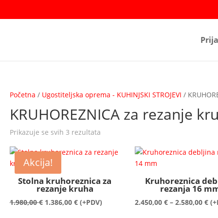
Prij
Početna
/
Ugostiteljska oprema - KUHINJSKI STROJEVI
/ KRUHORE
KRUHOREZNICA za rezanje kr
Prikazuje se svih 3 rezultata
Akcija!
Stolna kruhoreznica za
Kruhoreznica debl
rezanje kruha
rezanja 16 m
Izvorna
Trenutna
Ra
1.980,00
€
1.386,00
€
(+PDV)
2.450,00
€
–
2.580,00
€
(+
cijena
cijena
cij