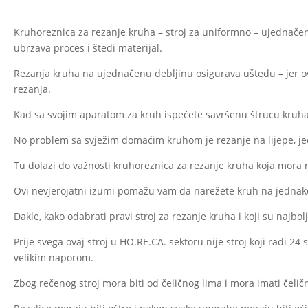
bila
je:
od
je:
1.386,00 €.
2.4
Kruhoreznica za rezanje kruha – stroj za uniformno – ujednačen
1.980,00 €.
do
ubrzava proces i štedi materijal.
2.5
Rezanja kruha na ujednačenu debljinu osigurava uštedu – jer ovi
rezanja.
Kad sa svojim aparatom za kruh ispečete savršenu štrucu kruha
No problem sa svježim domaćim kruhom je rezanje na lijepe, je
Tu dolazi do važnosti kruhoreznica za rezanje kruha koja mora re
Ovi nevjerojatni izumi pomažu vam da narežete kruh na jednak
Dakle, kako odabrati pravi stroj za rezanje kruha i koji su najbo
Prije svega ovaj stroj u HO.RE.CA. sektoru nije stroj koji radi 2
velikim naporom.
Zbog rečenog stroj mora biti od čeličnog lima i mora imati čeličn