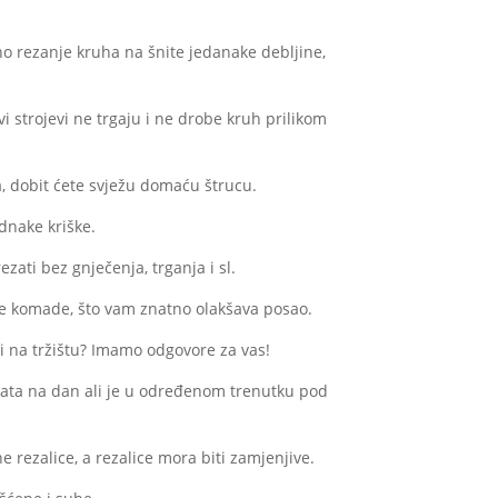
50,00 €
o rezanje kruha na šnite jedanake debljine,
80,00 €
 strojevi ne trgaju i ne drobe kruh prilikom
, dobit ćete svježu domaću štrucu.
dnake kriške.
zati bez gnječenja, trganja i sl.
e komade, što vam znatno olakšava posao.
lji na tržištu? Imamo odgovore za vas!
4 sata na dan ali je u određenom trenutku pod
e rezalice, a rezalice mora biti zamjenjive.