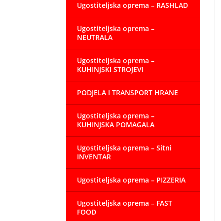
Ugostiteljska oprema – RASHLAD
Ugostiteljska oprema –
NEUTRALA
Ugostiteljska oprema –
KUHINJSKI STROJEVI
PODJELA I TRANSPORT HRANE
Ugostiteljska oprema –
KUHINJSKA POMAGALA
Ugostiteljska oprema – Sitni
INVENTAR
Ugostiteljska oprema – PIZZERIA
Ugostiteljska oprema – FAST
FOOD