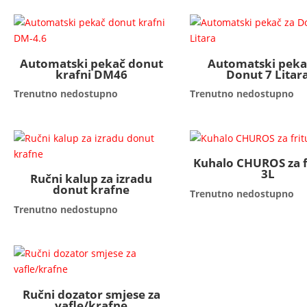
Automatski pekač donut
Automatski peka
krafni DM46
Donut 7 Litar
Trenutno nedostupno
Trenutno nedostupno
Kuhalo CHUROS za fr
3L
Ručni kalup za izradu
donut krafne
Trenutno nedostupno
Trenutno nedostupno
Ručni dozator smjese za
vafle/krafne