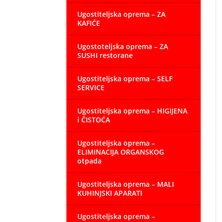
Ugostiteljska oprema – ZA
KAFIĆE
Ugostoteljska oprema – ZA
SUSHI restorane
Ugostiteljska oprema – SELF
SERVICE
Ugostiteljska oprema – HIGIJENA
i ČISTOĆA
Ugostiteljska oprema –
ELIMINACIJA ORGANSKOG
otpada
Ugostiteljska oprema – MALI
KUHINJSKI APARATI
Ugostiteljska oprema –