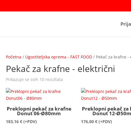
Prij
Početna
/
Ugostiteljska oprema - FAST FOOD
/ Pekač za krafne - 
Pekač za krafne - električni
Prikazuje se svih 10 rezultata
Preklopni pekač za krafne
Preklopni pekač za
Donut 06-Ø80mm
Donut 12-Ø50
183,16
€
(+PDV)
176,00
€
(+PDV)