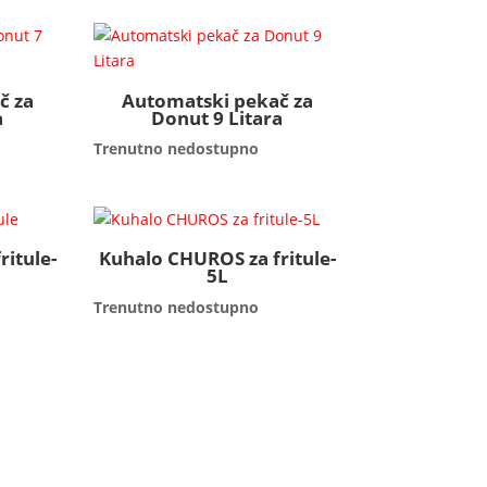
č za
Automatski pekač za
a
Donut 9 Litara
Trenutno nedostupno
itule-
Kuhalo CHUROS za fritule-
5L
Trenutno nedostupno