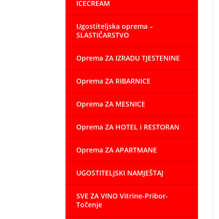
ICECREAM
Ugostiteljska oprema –
SLASTIČARSTVO
Oprema ZA IZRADU TJESTENINE
Oprema ZA RIBARNICE
Oprema ZA MESNICE
Oprema ZA HOTEL i RESTORAN
Oprema ZA APARTMANE
UGOSTITELJSKI NAMJEŠTAJ
SVE ZA VINO Vitrine-Pribor-
Točenje