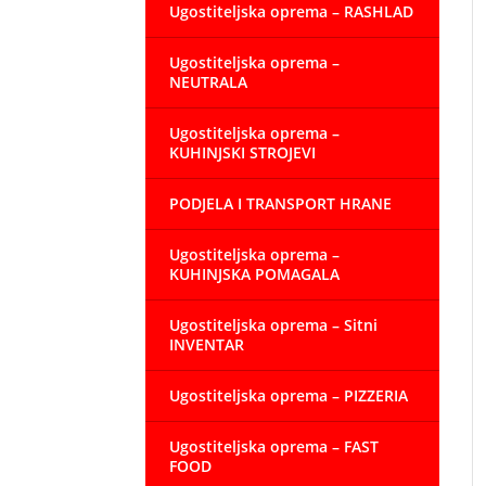
Ugostiteljska oprema – RASHLAD
Ugostiteljska oprema –
NEUTRALA
Ugostiteljska oprema –
KUHINJSKI STROJEVI
PODJELA I TRANSPORT HRANE
Ugostiteljska oprema –
KUHINJSKA POMAGALA
Ugostiteljska oprema – Sitni
INVENTAR
Ugostiteljska oprema – PIZZERIA
Ugostiteljska oprema – FAST
FOOD