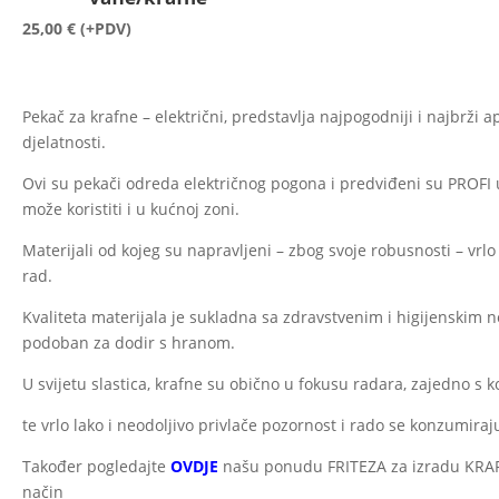
25,00
€
(+PDV)
Pekač za krafne – električni, predstavlja najpogodniji i najbrži 
djelatnosti.
Ovi su pekači odreda električnog pogona i predviđeni su PROFI u
može koristiti i u kućnoj zoni.
Materijali od kojeg su napravljeni – zbog svoje robusnosti – vrlo
rad.
Kvaliteta materijala je sukladna sa zdravstvenim i higijenskim n
podoban za dodir s hranom.
U svijetu slastica, krafne su obično u fokusu radara, zajedno 
te vrlo lako i neodoljivo privlače pozornost i rado se konzumiraj
Također pogledajte
OVDJE
našu ponudu FRITEZA za izradu KRAF
način