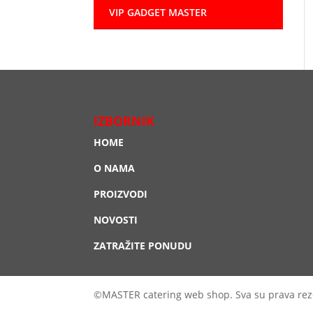
VIP GADGET MASTER
IZBORNIK
HOME
O NAMA
PROIZVODI
NOVOSTI
ZATRAŽITE PONUDU
©MASTER catering web shop. Sva su prava rez