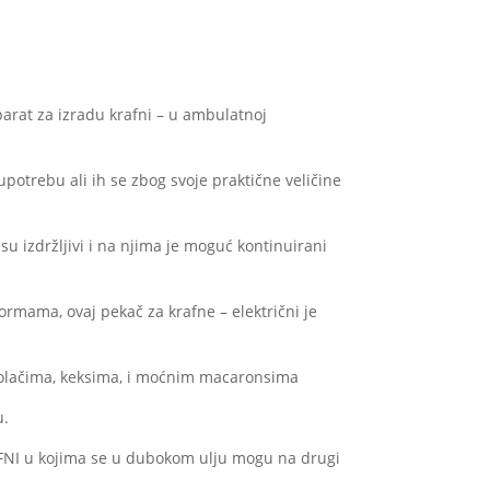
aparat za izradu krafni – u ambulatnoj
potrebu ali ih se zbog svoje praktične veličine
 su izdržljivi i na njima je moguć kontinuirani
ormama, ovaj pekač za krafne – električni je
s kolačima, keksima, i moćnim macaronsima
u.
NI u kojima se u dubokom ulju mogu na drugi