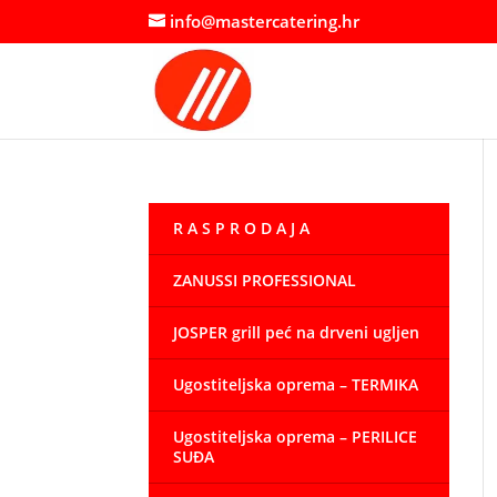
info@mastercatering.hr
R A S P R O D A J A
ZANUSSI PROFESSIONAL
JOSPER grill peć na drveni ugljen
Ugostiteljska oprema – TERMIKA
Ugostiteljska oprema – PERILICE
SUĐA