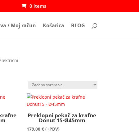
0 Items
ava / Moj račun
Košarica
BLOG
električni
 krafne
Preklopni pekač za krafne
mm
Donut 15-Ø45mm
179,00
€
(+PDV)