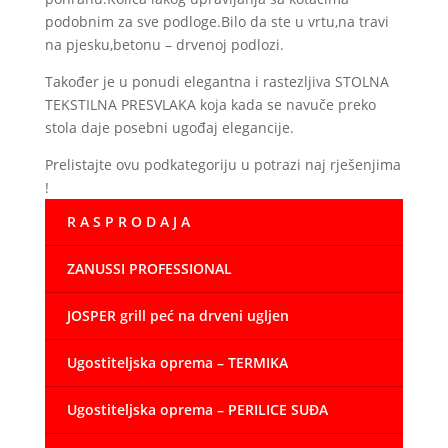
podobnim za sve podloge.Bilo da ste u vrtu,na travi
na pjesku,betonu – drvenoj podlozi.
Također je u ponudi elegantna i rastezljiva STOLNA
TEKSTILNA PRESVLAKA koja kada se navuče preko
stola daje posebni ugođaj elegancije.
Prelistajte ovu podkategoriju u potrazi naj rješenjima
!
R A S P R O D A J A
ZANUSSI PROFESSIONAL
JOSPER grill peć na drveni ugljen
Ugostiteljska oprema – TERMIKA
Ugostiteljska oprema – PERILICE SUĐA