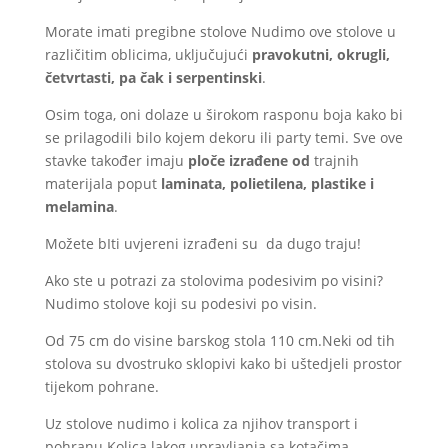
Morate imati pregibne stolove Nudimo ove stolove u
različitim oblicima, uključujući
pravokutni, okrugli,
četvrtasti, pa čak i serpentinski
.
Osim toga, oni dolaze u širokom rasponu boja kako bi
se prilagodili bilo kojem dekoru ili party temi. Sve ove
stavke također imaju
ploče izrađene od
trajnih
materijala poput
laminata, polietilena, plastike i
melamina
.
Možete bIti uvjereni izrađeni su da dugo traju!
Ako ste u potrazi za stolovima podesivim po visini?
Nudimo stolove koji su podesivi po visin.
Od 75 cm do visine barskog stola 110 cm.Neki od tih
stolova su dvostruko sklopivi kako bi uštedjeli prostor
tijekom pohrane.
Uz stolove nudimo i kolica za njihov transport i
pohranu.Kolica lakog upravljanja sa kotačima