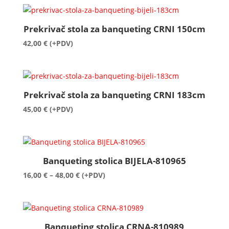
Prekrivač stola za banqueting CRNI 150cm
42,00
€
(+PDV)
Prekrivač stola za banqueting CRNI 183cm
45,00
€
(+PDV)
Banqueting stolica BIJELA-810965
Raspon
16,00
€
–
48,00
€
(+PDV)
cijena:
od
16,00 €
do
Banqueting stolica CRNA-810989