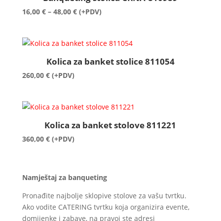
48,00 €
Raspon
16,00
€
–
48,00
€
(+PDV)
cijena:
od
16,00 €
do
Kolica za banket stolice 811054
48,00 €
260,00
€
(+PDV)
Kolica za banket stolove 811221
360,00
€
(+PDV)
Namještaj za banqueting
Pronađite najbolje sklopive stolove za vašu tvrtku.
Ako vodite CATERING tvrtku koja organizira evente,
domijenke i zabave, na pravoj ste adresi