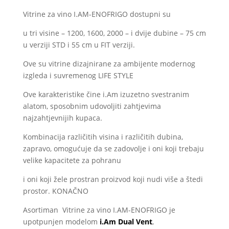
Vitrine za vino I.AM-ENOFRIGO dostupni su
u tri visine – 1200, 1600, 2000 – i dvije dubine – 75 cm
u verziji STD i 55 cm u FIT verziji.
Ove su vitrine dizajnirane za ambijente modernog
izgleda i suvremenog LIFE STYLE
Ove karakteristike čine i.Am izuzetno svestranim
alatom, sposobnim udovoljiti zahtjevima
najzahtjevnijih kupaca.
Kombinacija različitih visina i različitih dubina,
zapravo, omogućuje da se zadovolje i oni koji trebaju
velike kapacitete za pohranu
i oni koji žele prostran proizvod koji nudi više a štedi
prostor. KONAČNO
Asortiman Vitrine za vino I.AM-ENOFRIGO je
upotpunjen modelom
i.Am Dual
Vent
,