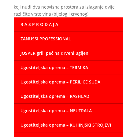
koji nudi dva neovisna prostora za izlaganje dvije
različite vrste vina (bijelog i crvenog).
R A S P R O D A J A
ZANUSSI PROFESSIONAL
JOSPER grill peć na drveni ugljen
Ugostiteljska oprema – TERMIKA
Ugostiteljska oprema – PERILICE SUĐA
Ugostiteljska oprema – RASHLAD
Ugostiteljska oprema – NEUTRALA
Ugostiteljska oprema – KUHINJSKI STROJEVI