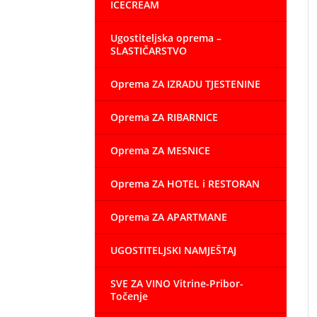
ICECREAM
Ugostiteljska oprema –
SLASTIČARSTVO
Oprema ZA IZRADU TJESTENINE
Oprema ZA RIBARNICE
Oprema ZA MESNICE
Oprema ZA HOTEL i RESTORAN
Oprema ZA APARTMANE
UGOSTITELJSKI NAMJEŠTAJ
SVE ZA VINO Vitrine-Pribor-
Točenje