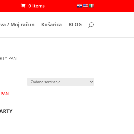
0 Items
ava / Moj račun
Košarica
BLOG
ARTY PAN
PARTY
m