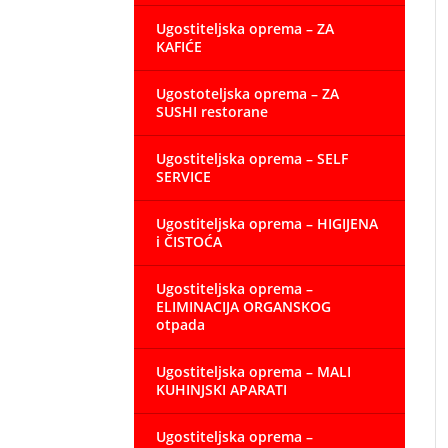
Ugostiteljska oprema – ZA
KAFIĆE
Ugostoteljska oprema – ZA
SUSHI restorane
Ugostiteljska oprema – SELF
SERVICE
Ugostiteljska oprema – HIGIJENA
i ČISTOĆA
Ugostiteljska oprema –
ELIMINACIJA ORGANSKOG
otpada
Ugostiteljska oprema – MALI
KUHINJSKI APARATI
Ugostiteljska oprema –