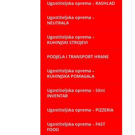
Ugostiteljska oprema – RASHLAD
Ugostiteljska oprema –
NEUTRALA
Ugostiteljska oprema –
KUHINJSKI STROJEVI
PODJELA I TRANSPORT HRANE
Ugostiteljska oprema –
KUHINJSKA POMAGALA
Ugostiteljska oprema – Sitni
INVENTAR
Ugostiteljska oprema – PIZZERIA
Ugostiteljska oprema – FAST
FOOD