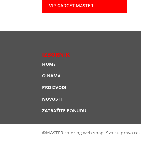
VIP GADGET MASTER
IZBORNIK
HOME
O NAMA
PROIZVODI
NOVOSTI
ZATRAŽITE PONUDU
©MASTER catering web shop. Sva su prava rez