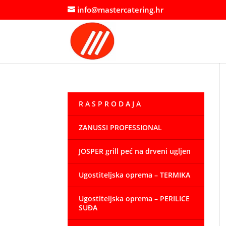
info@mastercatering.hr
R A S P R O D A J A
ZANUSSI PROFESSIONAL
JOSPER grill peć na drveni ugljen
Ugostiteljska oprema – TERMIKA
Ugostiteljska oprema – PERILICE
SUĐA