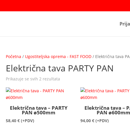
Prij
Početna
/
Ugostiteljska oprema - FAST FOOD
/ Električna tava P
Električna tava PARTY PAN
Prikazuje se svih 2 rezultata
Električna tava – PARTY
Električna tava – 
PAN ø500mm
PAN ø600m
58,40
€
(+PDV)
94,00
€
(+PDV)