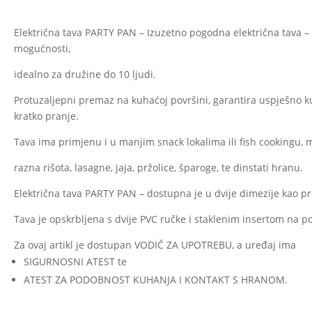
Električna tava PARTY PAN – Izuzetno pogodna električna tava – 
mogućnosti,
idealno za družine do 10 ljudi.
Protuzaljepni premaz na kuhaćoj površini, garantira uspješno k
kratko pranje.
Tava ima primjenu i u manjim snack lokalima ili fish cookingu, 
razna rišota, lasagne, jaja, pržolice, šparoge, te dinstati hranu.
Električna tava PARTY PAN – dostupna je u dvije dimezije kao
Tava je opskrbljena s dvije PVC ručke i staklenim insertom na 
Za ovaj artikl je dostupan VODIČ ZA UPOTREBU, a uređaj ima
SIGURNOSNI ATEST te
ATEST ZA PODOBNOST KUHANJA I KONTAKT S HRANOM.