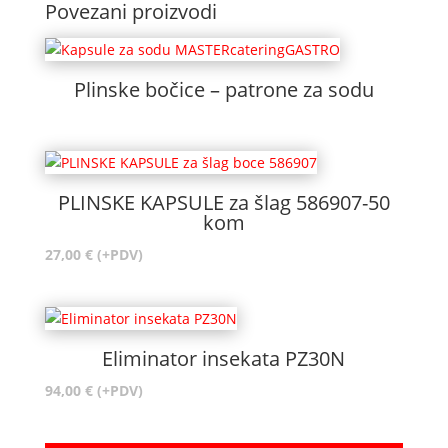
Povezani proizvodi
Plinske bočice – patrone za sodu
PLINSKE KAPSULE za šlag 586907-50
kom
27,00
€
(+PDV)
Eliminator insekata PZ30N
94,00
€
(+PDV)