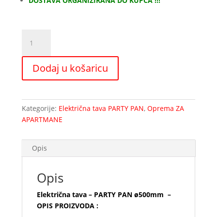
DOSTAVA ORGANIZIRANA DO KUPCA !!!
Električna
tava
-
Dodaj u košaricu
PARTY
PAN
ø500mm
količina
Kategorije:
Električna tava PARTY PAN
,
Oprema ZA
APARTMANE
Opis
Opis
Električna tava – PARTY PAN ø500mm –
OPIS PROIZVODA :