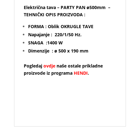
Električna tava – PARTY PAN ø500mm –
TEHNIČKI OPIS PROIZVODA :
FORMA : Oblik OKRUGLE TAVE
Napajanje : 220/1/50 Hz.
SNAGA :1400 W
Dimenzije : ø 500 x 190 mm
Pogledaj
ovdje
naše ostale prikladne
proizvode iz programa
HENDI
.
The party pan is designed to move and feed
a crowd. Note that while it is compatible on
all heat sources, this pan will be most at
home over a big grill outdoors or
supersized stovetop in the kitchen.