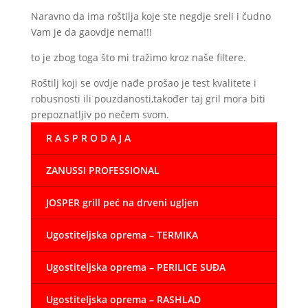
Naravno da ima roštilja koje ste negdje sreli i čudno
Vam je da gaovdje nema!!!
to je zbog toga što mi tražimo kroz naše filtere.
Roštilj koji se ovdje nađe prošao je test kvalitete i
robusnosti ili pouzdanosti,također taj gril mora biti
prepoznatljiv po nečem svom.
R A S P R O D A J A
ZANUSSI PROFESSIONAL
JOSPER grill peć na drveni ugljen
Ugostiteljska oprema – TERMIKA
Ugostiteljska oprema – PERILICE SUĐA
Ugostiteljska oprema – RASHLAD