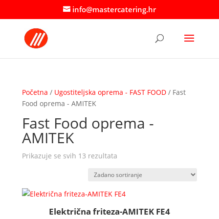
info@mastercatering.hr
Početna
/
Ugostiteljska oprema - FAST FOOD
/ Fast
Food oprema - AMITEK
Fast Food oprema -
AMITEK
Prikazuje se svih 13 rezultata
Električna friteza-AMITEK FE4