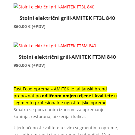
Stolni električni grill-AMITEK FT3L 840
860,00
€
(+PDV)
Stolni električni grill-AMITEK FT3M 840
980,00
€
(+PDV)
Fast Food oprema – AMITEK je talijanski brend
prepoznat po
odličnom omjeru cijene i kvalitete
u
segmentu profesionalne ugostiteljske opreme
.
Smatra se pouzdanim izborom za opremanje
kuhinja, restorana, pizzerija i kafića.
Ujednačenost kvalitete u svim segmentima opreme,
garantira miran i siguran radni kontinuitet. Vrlo