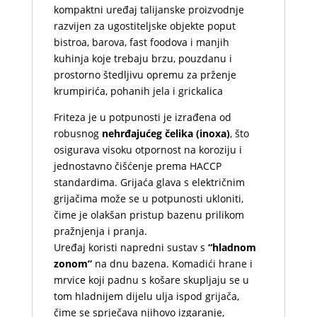
kompaktni uređaj talijanske proizvodnje
razvijen za ugostiteljske objekte poput
bistroa, barova, fast foodova i manjih
kuhinja koje trebaju brzu, pouzdanu i
prostorno štedljivu opremu za prženje
krumpirića, pohanih jela i grickalica
Friteza je u potpunosti je izrađena od
robusnog
nehrđajućeg čelika (inoxa)
, što
osigurava visoku otpornost na koroziju i
jednostavno čišćenje prema HACCP
standardima. Grijaća glava s električnim
grijačima može se u potpunosti ukloniti,
čime je olakšan pristup bazenu prilikom
pražnjenja i pranja.
Uređaj koristi napredni sustav s
“hladnom
zonom”
na dnu bazena. Komadići hrane i
mrvice koji padnu s košare skupljaju se u
tom hladnijem dijelu ulja ispod grijača,
čime se sprječava njihovo izgaranje,