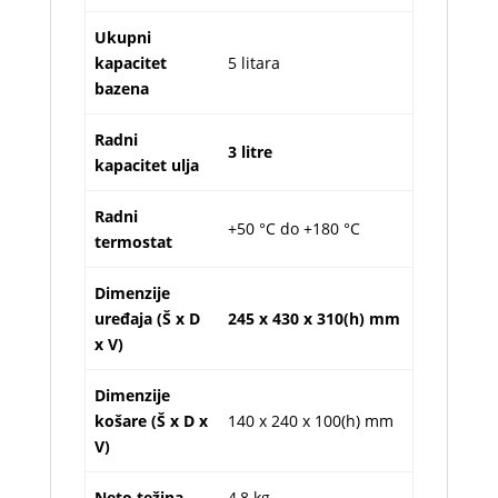
Ukupni
kapacitet
5 litara
bazena
Radni
3 litre
kapacitet ulja
Radni
+50 °C do +180 °C
termostat
Dimenzije
uređaja (Š x D
245 x 430 x 310(h) mm
x V)
Dimenzije
košare (Š x D x
140 x 240 x 100(h) mm
V)
Neto težina
4,8 kg