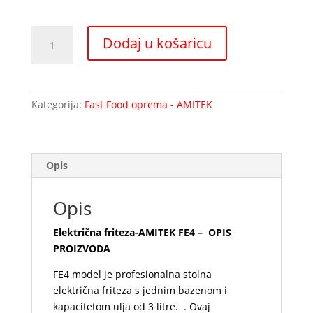
Električna
Dodaj u košaricu
friteza-
AMITEK
FE4
količina
Kategorija:
Fast Food oprema - AMITEK
Opis
Opis
Električna friteza-AMITEK FE4 – OPIS
PROIZVODA
FE4 model je profesionalna stolna
električna friteza s jednim bazenom i
kapacitetom ulja od 3 litre. . Ovaj