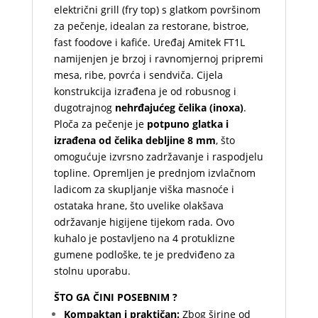
električni grill (fry top) s glatkom površinom
za pečenje, idealan za restorane, bistroe,
fast foodove i kafiće. Uređaj
Amitek FT1L
namijenjen je brzoj i ravnomjernoj pripremi
mesa, ribe, povrća i sendviča. Cijela
konstrukcija izrađena je od robusnog i
dugotrajnog
nehrđajućeg čelika (inoxa)
.
Ploča za pečenje je
potpuno glatka i
izrađena od čelika debljine 8 mm
, što
omogućuje izvrsno zadržavanje i raspodjelu
topline. Opremljen je prednjom izvlačnom
ladicom za skupljanje viška masnoće i
ostataka hrane, što uvelike olakšava
održavanje higijene tijekom rada. Ovo
kuhalo je postavljeno na 4 protuklizne
gumene podloške, te je predviđeno za
stolnu uporabu.
ŠTO GA ČINI POSEBNIM ?
Kompaktan i praktičan:
Zbog širine od