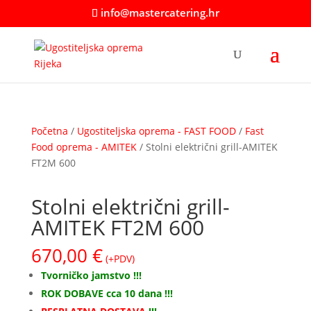
info@mastercatering.hr
Početna
/
Ugostiteljska oprema - FAST FOOD
/
Fast
Food oprema - AMITEK
/ Stolni električni grill-AMITEK
FT2M 600
Stolni električni grill-
AMITEK FT2M 600
670,00
€
(+PDV)
Tvorničko jamstvo !!!
ROK DOBAVE cca 10 dana !!!