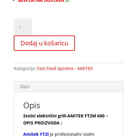
BESPLATNA DOSTAVA
!!!
Stolni
električni
grill-
Dodaj u košaricu
AMITEK
FT2M
600
količina
Kategorija:
Fast Food oprema - AMITEK
Opis
Opis
Stolni električni grill-AMITEK FT2M 600 –
OPIS PROIZVODA :
⁠Amitek FT2l
je profesionalni stolni