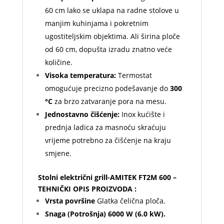
60 cm lako se uklapa na radne stolove u
manjim kuhinjama i pokretnim
ugostiteljskim objektima. Ali širina ploče
od 60 cm, dopušta izradu znatno veće
količine.
Visoka temperatura:
Termostat
omogućuje precizno podešavanje do
300
°C
za brzo zatvaranje pora na mesu.
Jednostavno čišćenje:
Inox kućište i
prednja ladica za masnoću skraćuju
vrijeme potrebno za čišćenje na kraju
smjene.
Stolni električni grill-AMITEK FT2M 600 –
TEHNIČKI OPIS PROIZVODA :
Vrsta površine
Glatka čelična ploča.
Snaga (Potrošnja) 6
000 W (6.0 kW).