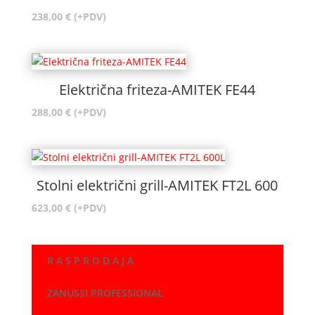
238,00
€
(+PDV)
Električna friteza-AMITEK FE44
288,00
€
(+PDV)
Stolni električni grill-AMITEK FT2L 600
623,00
€
(+PDV)
R A S P R O D A J A
ZANUSSI PROFESSIONAL